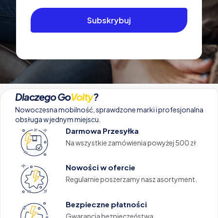
Dlaczego Go
Volty
?
Nowoczesna mobilność, sprawdzone marki i profesjonalna
obsługa w jednym miejscu.
Darmowa Przesyłka
Na wszystkie zamówienia powyżej 500 zł
Nowości w ofercie
Regularnie poszerzamy nasz asortyment.
Bezpieczne płatności
Gwarancja bezpieczeństwa