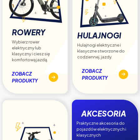
ROWERY
HULAJNOGI
Wybierz rower
Hulajnogi elektryczne i
elektryczny lub
klasyczne stworzone do
klasyczny i ciesz się
codziennej, jazdy.
komfortową jazdą.
ZOBACZ
ZOBACZ
PRODUKTY
PRODUKTY
AKCESORIA
Praktyczne akcesoria do
pojazdów elektrycznych i
klasycznych