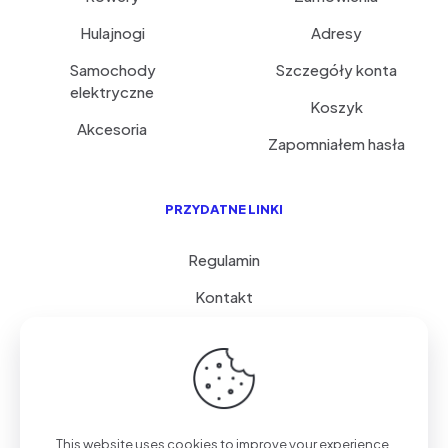
Hulajnogi
Adresy
Samochody
Szczegóły konta
elektryczne
Koszyk
Akcesoria
Zapomniałem hasła
PRZYDATNE LINKI
Regulamin
Kontakt
Serwis i porady
FAQ
© 2026 GoVolty.com | Wszystkie Prawa Zastrzeżone.
This website uses cookies to improve your experience.