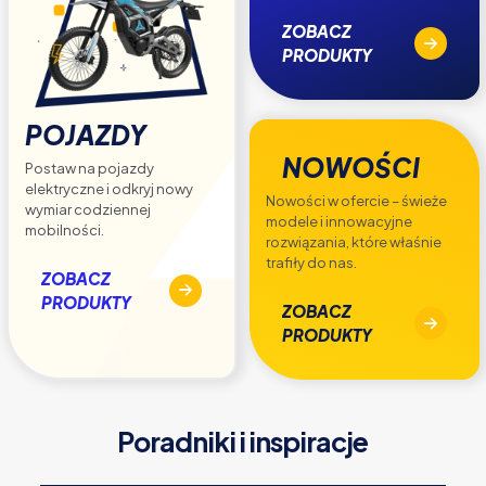
ZOBACZ
PRODUKTY
POJAZDY
NOWOŚCI
Postaw na pojazdy
elektryczne i odkryj nowy
Nowości w ofercie – świeże
wymiar codziennej
modele i innowacyjne
mobilności.
rozwiązania, które właśnie
trafiły do nas.
ZOBACZ
PRODUKTY
ZOBACZ
PRODUKTY
Poradniki i inspiracje