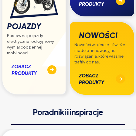
PRODUKTY
POJAZDY
NOWOŚCI
Postaw na pojazdy
elektryczne i odkryj nowy
Nowości w ofercie – świeże
wymiar codziennej
modele i innowacyjne
mobilności.
rozwiązania, które właśnie
trafiły do nas.
ZOBACZ
PRODUKTY
ZOBACZ
PRODUKTY
Poradniki i inspiracje