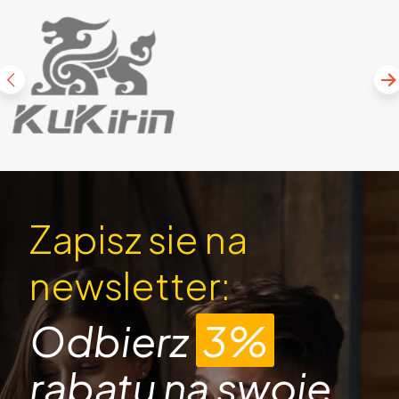
Zapisz sie na
newsletter:
Odbierz
3%
rabatu na swoje