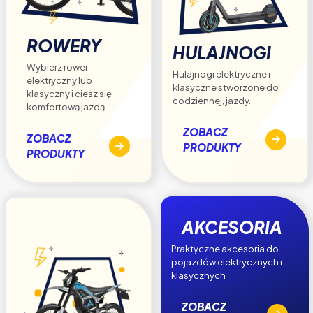
ROWERY
HULAJNOGI
Wybierz rower
Hulajnogi elektryczne i
elektryczny lub
klasyczne stworzone do
klasyczny i ciesz się
codziennej, jazdy.
komfortową jazdą.
ZOBACZ
ZOBACZ
PRODUKTY
PRODUKTY
AKCESORIA
Praktyczne akcesoria do
pojazdów elektrycznych i
klasycznych
ZOBACZ