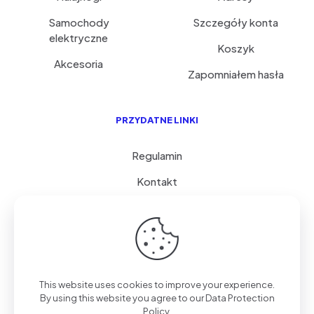
Samochody
Szczegóły konta
elektryczne
Koszyk
Akcesoria
Zapomniałem hasła
PRZYDATNE LINKI
Regulamin
Kontakt
Serwis i porady
FAQ
© 2026 GoVolty.com | Wszystkie Prawa Zastrzeżone.
This website uses cookies to improve your experience.
Polityka Prywatności
| Realizacja
STPS
By using this website you agree to our
Data Protection
Policy
.