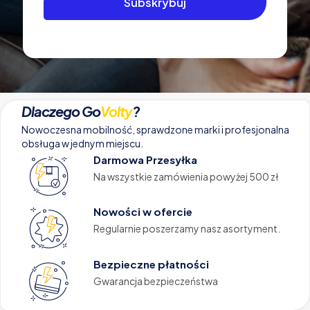
Dlaczego Go
Volty
?
Nowoczesna mobilność, sprawdzone marki i profesjonalna
obsługa w jednym miejscu.
Darmowa Przesyłka
Na wszystkie zamówienia powyżej 500 zł
Nowości w ofercie
Regularnie poszerzamy nasz asortyment.
Bezpieczne płatności
Gwarancja bezpieczeństwa