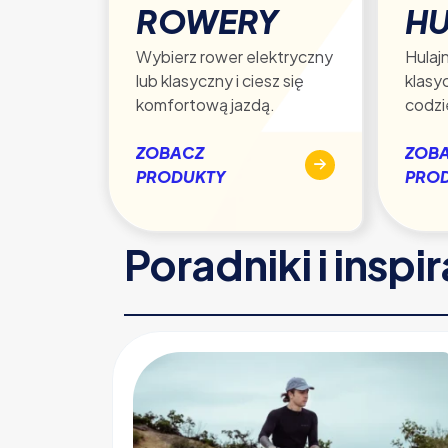
ROWERY
HU
Wybierz rower elektryczny
Hulajn
lub klasyczny i ciesz się
klasy
komfortową jazdą.
codzi
ZOBACZ
ZOB
PRODUKTY
PRO
Poradniki i inspi