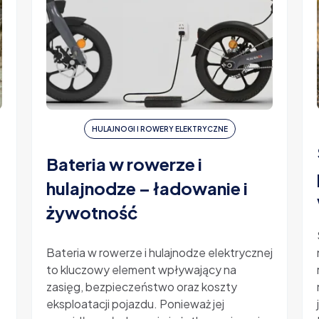
HULAJNOGI I ROWERY ELEKTRYCZNE
Bateria w rowerze i
hulajnodze – ładowanie i
żywotność
-
Bateria w rowerze i hulajnodze elektrycznej
to kluczowy element wpływający na
zasięg, bezpieczeństwo oraz koszty
eksploatacji pojazdu. Ponieważ jej