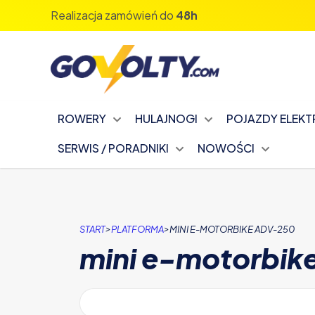
Realizacja zamówień do
48h
ROWERY
HULAJNOGI
POJAZDY ELEK
SERWIS / PORADNIKI
NOWOŚCI
>
>
START
PLATFORMA
MINI E-MOTORBIKE ADV-250
mini e-motorbi