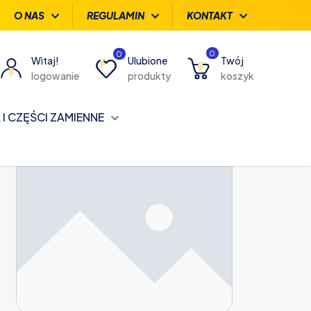
O NAS
REGULAMIN
KONTAKT
0
0
Witaj!
Ulubione
Twój
logowanie
produkty
koszyk
I CZĘŚCI ZAMIENNE