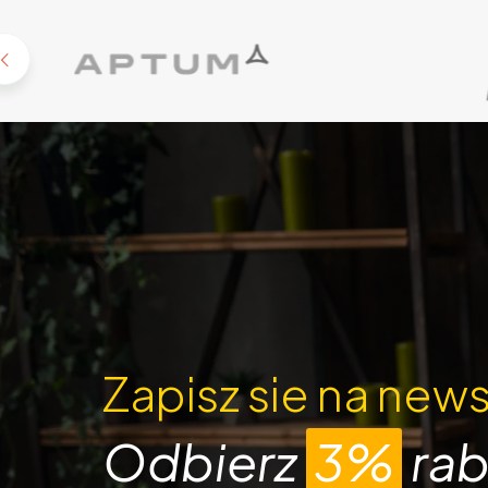
Zapisz sie na news
Odbierz
3%
rab