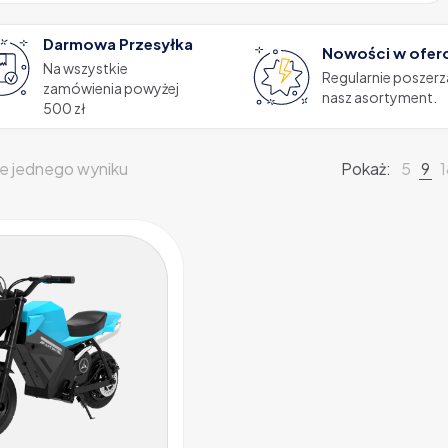
Darmowa Przesyłka
Nowości w ofer
Na wszystkie
Regularnie poszer
zamówienia powyżej
nasz asortyment.
500 zł
e jednego wyniku
Pokaż:
5
9