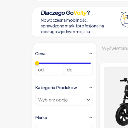
Dlaczego Go
Volty
?
Nowoczesna mobilność,
sprawdzone marki i profesjonalna
obsługa w jednym miejscu.
Wyświetlani
Cena
Kategoria Produków
Marka