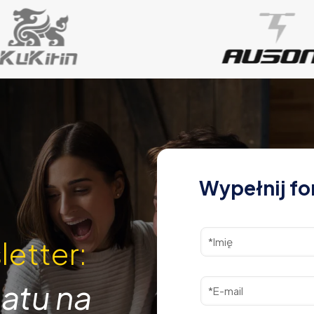
Wypełnij fo
letter:
atu na