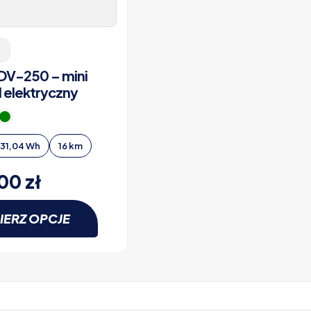
V-250 – mini
 elektryczny
131,04 Wh
16 km
,00
zł
IERZ OPCJE