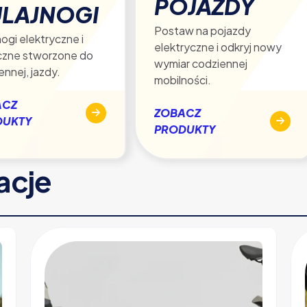
POJAZDY
LAJNOGI
Postaw na pojazdy
ogi elektryczne i
elektryczne i odkryj nowy
czne stworzone do
wymiar codziennej
ennej, jazdy.
mobilności.
ACZ
ZOBACZ
DUKTY
PRODUKTY
racje