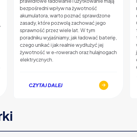
prawidłowe ładowanie i użytkowanie mają
bezpośredni wpływ na żywotność
akumulatora, warto poznać sprawdzone
zasady, które pozwolą zachować jego
,
sprawność przez wiele lat. W tym
poradniku wyjaśniamy, jak ładować baterię,
czego unikać i jak realnie wydłużyć jej
żywotność w e-rowerach oraz hulajnogach
elektrycznych.
CZYTAJ DALEJ
rki