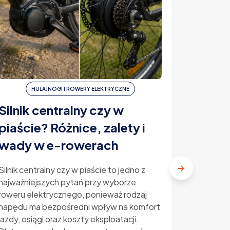
HULAJNOGI I ROWERY ELEKTRYCZNE
H
Silnik centralny czy w
Ubezp
piaście? Różnice, zalety i
elektr
wady w e-rowerach
ile ko
Silnik centralny czy w piaście to jedno z
najważniejszych pytań przy wyborze
Ubezpiecz
roweru elektrycznego, ponieważ rodzaj
temat, kt
napędu ma bezpośredni wpływ na komfort
rosnącą p
jazdy, osiągi oraz koszty eksploatacji.
Kradzieże