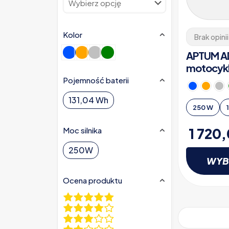
Kolor
Brak opinii
APTUM AD
motocykl
Pojemność baterii
131,04 Wh
250 W
1 720
Moc silnika
250W
WYB
Ocena produktu
Ten
produkt
ma
wiele