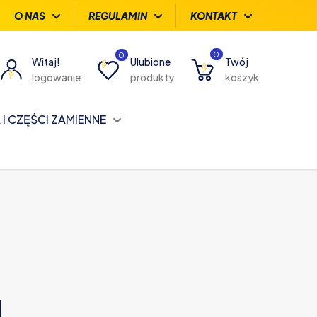
O NAS
REGULAMIN
KONTAKT
0
0
Witaj!
Ulubione
Twój
logowanie
produkty
koszyk
I CZĘŚCI ZAMIENNE
u