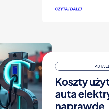
CZYTAJ DALEJ
AUTA 
Koszty uży
auta elektr
naprawdę