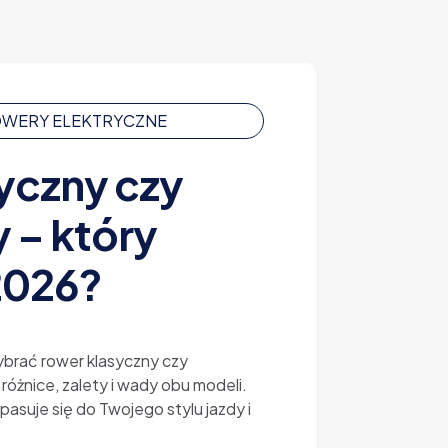
ROWERY ELEKTRYCZNE
yczny czy
 – który
2026?
wybrać rower klasyczny czy
różnice, zalety i wady obu modeli.
pasuje się do Twojego stylu jazdy i