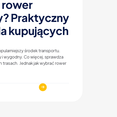
 rower
y? Praktyczny
la kupujących
pularniejszy środek transportu.
y i wygodny. Co więcej, sprawdza
ch trasach. Jednak jak wybrać rower