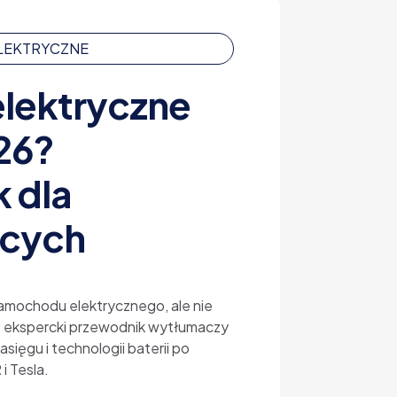
ELEKTRYCZNE
elektryczne
26?
 dla
ących
amochodu elektrycznego, ale nie
z ekspercki przewodnik wytłumaczy
sięgu i technologii baterii po
i Tesla.