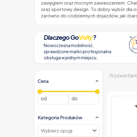
zasięgiem oraz mocnym zawieszeniem. Charak
oraz sportowy design. To dobry wybór dla o
zarówno do codziennych dojazdów, jak i bar
Dlaczego Go
Volty
?
Nowoczesna mobilność,
sprawdzone marki i profesjonalna
obsługa w jednym miejscu.
Wyświetlani
Cena
Kategoria Produków