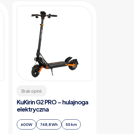
Brak opinii
KuKirin G2 PRO – hulajnoga
elektryczna
600W
748,8 Wh
55 km