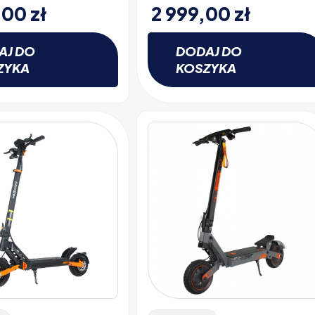
,00
zł
2 999,00
zł
AJ DO
DODAJ DO
ZYKA
KOSZYKA