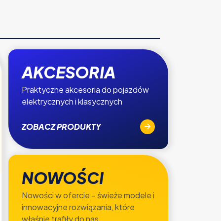
AKCESORIA
Praktyczne akcesoria do pojazdów
elektrycznych i klasycznych
ZOBACZ PRODUKTY
NOWOŚCI
Nowości w ofercie – świeże modele i
innowacyjne rozwiązania, które
właśnie trafiły do nas.