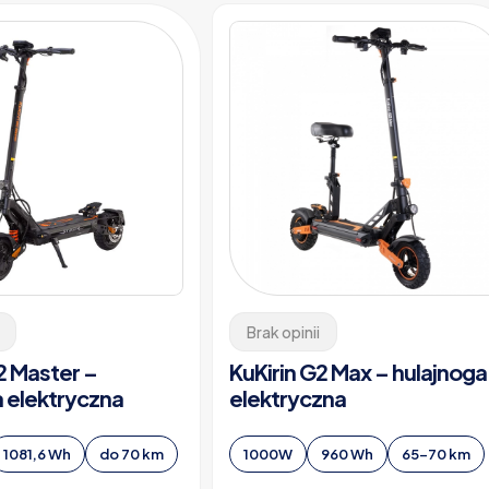
Brak opinii
2 Master –
KuKirin G2 Max – hulajnoga
a elektryczna
elektryczna
1081,6 Wh
do 70 km
1000W
960 Wh
65-70 km