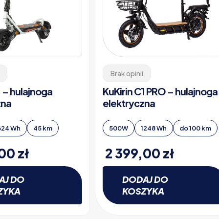
Brak opinii
1 – hulajnoga
KuKirin C1 PRO – hulajnoga
zna
elektryczna
624 Wh
45 km
500W
1248 Wh
do 100 km
,00
zł
2 399,00
zł
AJ DO
DODAJ DO
ZYKA
KOSZYKA