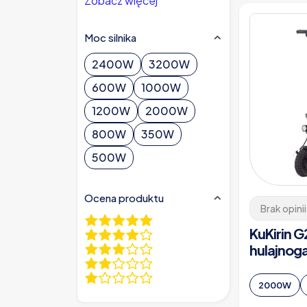
Zobacz więcej
Moc silnika
2400W
3200W
600W
1000W
1200W
2000W
800W
350W
500W
Ocena produktu
Brak opinii
KuKirin G
hulajnog
2000W