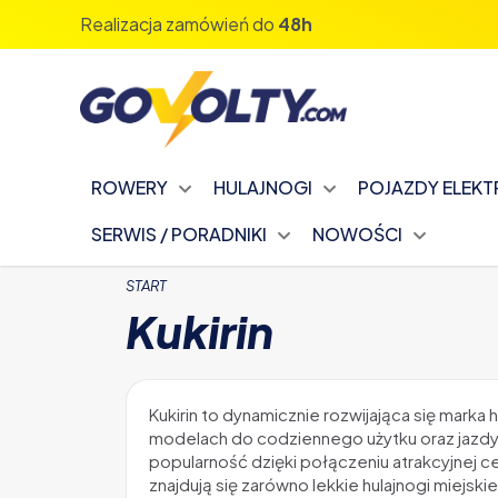
Realizacja zamówień do
48h
ROWERY
HULAJNOGI
POJAZDY ELEK
SERWIS / PORADNIKI
NOWOŚCI
START
Kukirin
Kukirin to dynamicznie rozwijająca się marka 
modelach do codziennego użytku oraz jazdy 
popularność dzięki połączeniu atrakcyjnej c
znajdują się zarówno lekkie hulajnogi miejsk