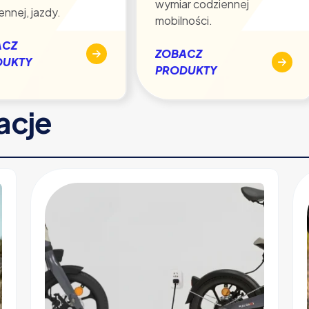
wymiar codziennej
ennej, jazdy.
mobilności.
ACZ
ZOBACZ
DUKTY
PRODUKTY
racje