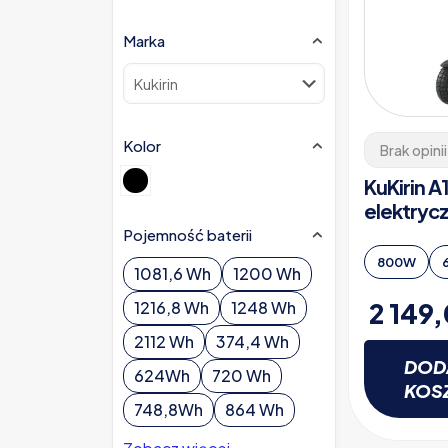
Marka
Kolor
Brak opinii
KuKirin A
elektryc
Pojemność baterii
800W
1081,6 Wh
1200 Wh
2 149
1216,8 Wh
1248 Wh
2112 Wh
374,4 Wh
DOD
624Wh
720 Wh
KOS
748,8Wh
864 Wh