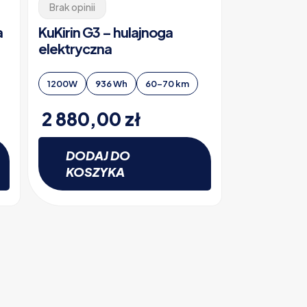
Brak opinii
a
KuKirin G3 – hulajnoga
elektryczna
1200W
936 Wh
60-70 km
2 880,00
zł
DODAJ DO
KOSZYKA