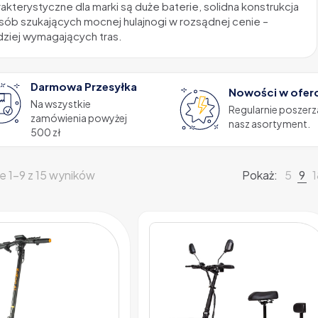
terystyczne dla marki są duże baterie, solidna konstrukcja
sób szukających mocnej hulajnogi w rozsądnej cenie –
dziej wymagających tras.
Darmowa Przesyłka
Nowości w ofer
Na wszystkie
Regularnie poszer
zamówienia powyżej
nasz asortyment.
500 zł
e 1–9 z 15 wyników
Pokaż:
5
9