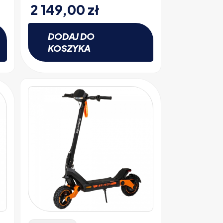
2 149,00
zł
DODAJ DO
KOSZYKA