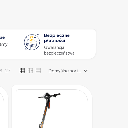
Bezpieczne
cie
płatności
zamy
Gwarancja
bezpieczeństwa
18
27