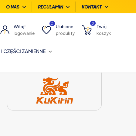
O NAS
REGULAMIN
KONTAKT
0
0
Witaj!
Ulubione
Twój
logowanie
produkty
koszyk
I CZĘŚCI ZAMIENNE