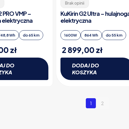
Brak opinii
G2 PRO VMP –
KuKirin G2 Ultra – hulajnog
a elektryczna
elektryczna
748,8 Wh
do 65 km
1600W
864 Wh
do 55 km
,00
zł
2 899,00
zł
AJ DO
DODAJ DO
ZYKA
KOSZYKA
1
2