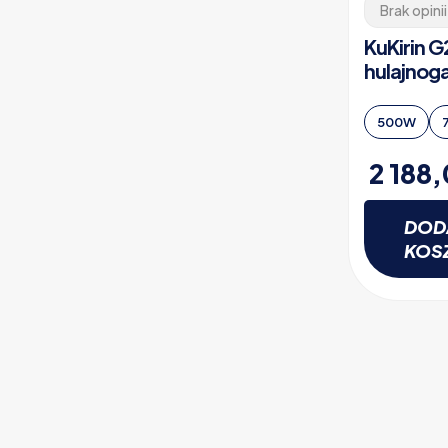
Brak opinii
KuKirin 
hulajnog
500W
2 188
DOD
KOS