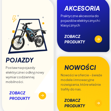
AKCESORIA
Praktyczne akcesoria do
pojazdów elektrycznych i
klasycznych
ZOBACZ
PRODUKTY
POJAZDY
NOWOŚCI
Postaw na pojazdy
elektryczne i odkryj nowy
Nowości w ofercie – świeże
wymiar codziennej
modele i innowacyjne
mobilności.
rozwiązania, które właśnie
trafiły do nas.
ZOBACZ
PRODUKTY
ZOBACZ
PRODUKTY