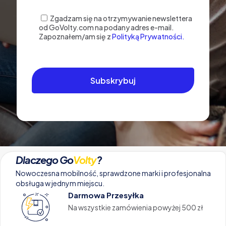
Zgadzam się na otrzymywanie newslettera
od GoVolty.com na podany adres e-mail.
Zapoznałem/am się z
Polityką Prywatności.
Dlaczego Go
Volty
?
Nowoczesna mobilność, sprawdzone marki i profesjonalna
obsługa w jednym miejscu.
Darmowa Przesyłka
Na wszystkie zamówienia powyżej 500 zł