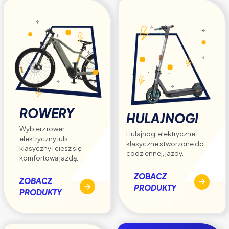
produktu
ROWERY
HULAJNOGI
Wybierz rower
Hulajnogi elektryczne i
elektryczny lub
klasyczne stworzone do
klasyczny i ciesz się
codziennej, jazdy.
komfortową jazdą.
ZOBACZ
ZOBACZ
PRODUKTY
PRODUKTY