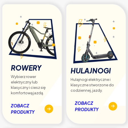
stronie
produktu
ROWERY
HULAJNOGI
Wybierz rower
Hulajnogi elektryczne i
elektryczny lub
klasyczne stworzone do
klasyczny i ciesz się
codziennej, jazdy.
komfortową jazdą.
ZOBACZ
ZOBACZ
PRODUKTY
PRODUKTY