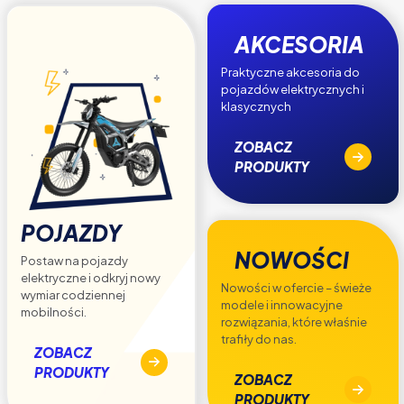
AKCESORIA
Praktyczne akcesoria do
pojazdów elektrycznych i
klasycznych
ZOBACZ
PRODUKTY
POJAZDY
NOWOŚCI
Postaw na pojazdy
elektryczne i odkryj nowy
Nowości w ofercie – świeże
wymiar codziennej
modele i innowacyjne
mobilności.
rozwiązania, które właśnie
trafiły do nas.
ZOBACZ
PRODUKTY
ZOBACZ
PRODUKTY