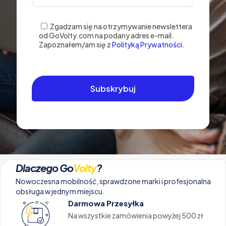
Zgadzam się na otrzymywanie newslettera
od GoVolty.com na podany adres e-mail.
Zapoznałem/am się z
Polityką Prywatności.
Dlaczego Go
Volty
?
Nowoczesna mobilność, sprawdzone marki i profesjonalna
obsługa w jednym miejscu.
Darmowa Przesyłka
Na wszystkie zamówienia powyżej 500 zł