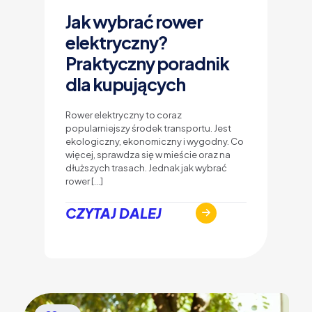
Jak wybrać rower
elektryczny?
Praktyczny poradnik
dla kupujących
Rower elektryczny to coraz
popularniejszy środek transportu. Jest
ekologiczny, ekonomiczny i wygodny. Co
więcej, sprawdza się w mieście oraz na
dłuższych trasach. Jednak jak wybrać
rower
[…]
CZYTAJ DALEJ