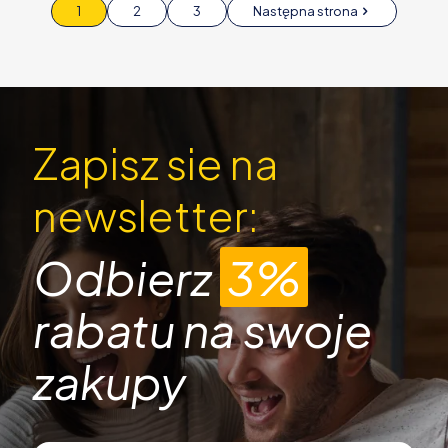
1
2
3
Następna strona
Zapisz sie na
newsletter:
Odbierz
3%
rabatu na swoje
zakupy