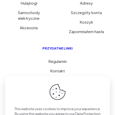
Hulajnogi
Adresy
Samochody
Szczegóły konta
elektryczne
Koszyk
Akcesoria
Zapomniałem hasła
PRZYDATNE LINKI
Regulamin
Kontakt
Serwis i porady
FAQ
© 2026 GoVolty.com | Wszystkie Prawa Zastrzeżone.
This website uses cookies to improve your experience.
Polityka Prywatności
| Realizacja
STPS
By using this website you agree to our
Data Protection