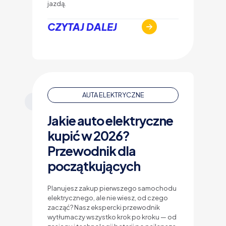
jazdą.
CZYTAJ DALEJ
AUTA ELEKTRYCZNE
0
Jakie auto elektryczne
kupić w 2026?
Przewodnik dla
początkujących
Planujesz zakup pierwszego samochodu
elektrycznego, ale nie wiesz, od czego
zacząć? Nasz ekspercki przewodnik
wytłumaczy wszystko krok po kroku — od