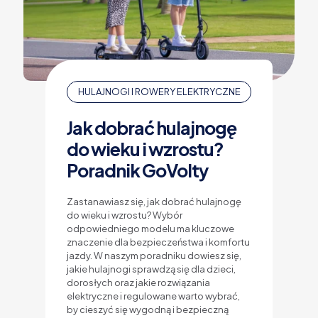
HULAJNOGI I ROWERY ELEKTRYCZNE
Jak dobrać hulajnogę
do wieku i wzrostu?
Poradnik GoVolty
Zastanawiasz się, jak dobrać hulajnogę
do wieku i wzrostu? Wybór
odpowiedniego modelu ma kluczowe
znaczenie dla bezpieczeństwa i komfortu
jazdy. W naszym poradniku dowiesz się,
jakie hulajnogi sprawdzą się dla dzieci,
dorosłych oraz jakie rozwiązania
elektryczne i regulowane warto wybrać,
by cieszyć się wygodną i bezpieczną