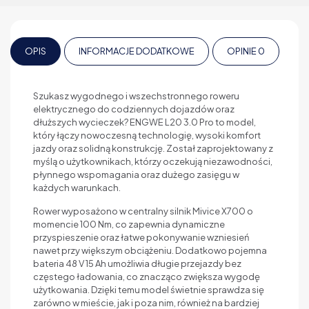
OPIS
INFORMACJE DODATKOWE
OPINIE
0
Szukasz wygodnego i wszechstronnego roweru
elektrycznego do codziennych dojazdów oraz
dłuższych wycieczek? ENGWE L20 3.0 Pro to model,
który łączy nowoczesną technologię, wysoki komfort
jazdy oraz solidną konstrukcję. Został zaprojektowany z
myślą o użytkownikach, którzy oczekują niezawodności,
płynnego wspomagania oraz dużego zasięgu w
każdych warunkach.
Rower wyposażono w centralny silnik Mivice X700 o
momencie 100 Nm, co zapewnia dynamiczne
przyspieszenie oraz łatwe pokonywanie wzniesień
nawet przy większym obciążeniu. Dodatkowo pojemna
bateria 48 V 15 Ah umożliwia długie przejazdy bez
częstego ładowania, co znacząco zwiększa wygodę
użytkowania. Dzięki temu model świetnie sprawdza się
zarówno w mieście, jak i poza nim, również na bardziej