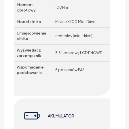
Moment
100Nm
obrotowy
Model silnika
Mivice X700 Mid-Drive
Umiejscowienie
centralny (mid-drive)
silnika
Wyświetlacz
3,5" kolorowy LCD ENGWE
/przełącznik
Wspomaganie
5 poziomów PAS
pedałowania
AKUMULATOR