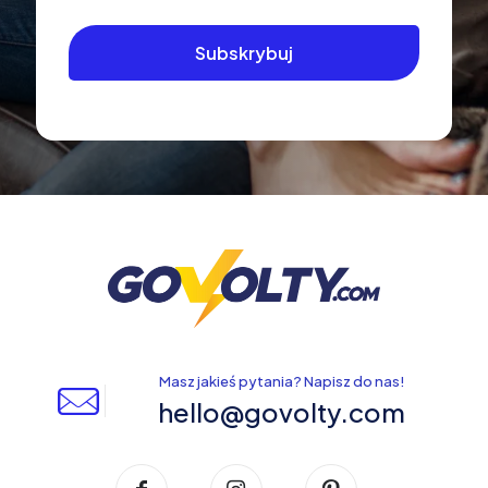
Masz jakieś pytania? Napisz do nas!
hello@govolty.com