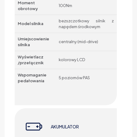
Moment
100Nm
obrotowy
bezszczotkowy silnik z
Model silnika
napędem środkowym
Umiejscowienie
centralny (mid-drive)
silnika
Wyświetlacz
kolorowy LCD
/przełącznik
Wspomaganie
5 poziomów PAS
pedałowania
AKUMULATOR