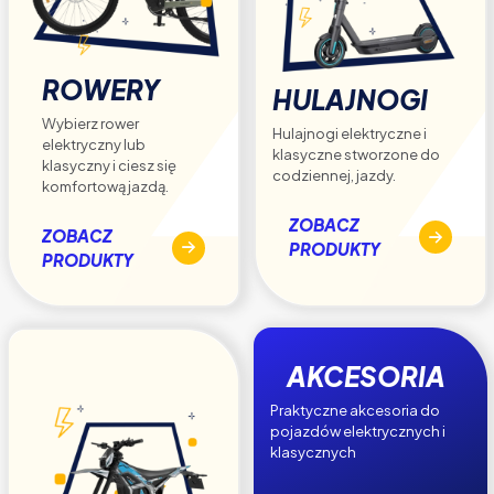
ROWERY
HULAJNOGI
Wybierz rower
Hulajnogi elektryczne i
elektryczny lub
klasyczne stworzone do
klasyczny i ciesz się
codziennej, jazdy.
komfortową jazdą.
ZOBACZ
ZOBACZ
PRODUKTY
PRODUKTY
AKCESORIA
Praktyczne akcesoria do
pojazdów elektrycznych i
klasycznych