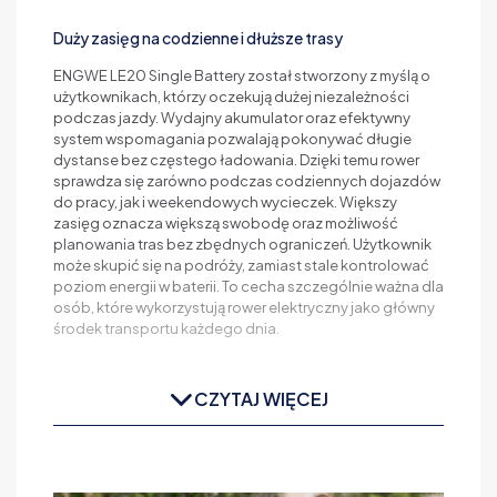
Duży zasięg na codzienne i dłuższe trasy
ENGWE LE20 Single Battery został stworzony z myślą o
użytkownikach, którzy oczekują dużej niezależności
podczas jazdy. Wydajny akumulator oraz efektywny
system wspomagania pozwalają pokonywać długie
dystanse bez częstego ładowania. Dzięki temu rower
sprawdza się zarówno podczas codziennych dojazdów
do pracy, jak i weekendowych wycieczek. Większy
zasięg oznacza większą swobodę oraz możliwość
planowania tras bez zbędnych ograniczeń. Użytkownik
może skupić się na podróży, zamiast stale kontrolować
poziom energii w baterii. To cecha szczególnie ważna dla
osób, które wykorzystują rower elektryczny jako główny
środek transportu każdego dnia.
CZYTAJ WIĘCEJ