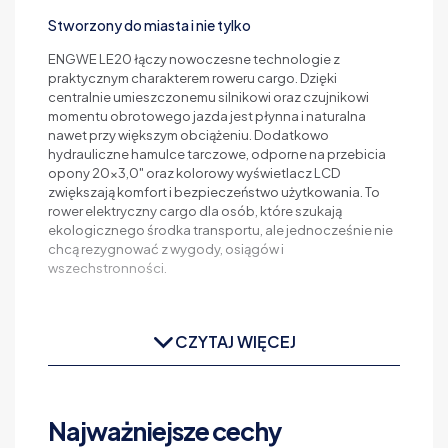
Stworzony do miasta i nie tylko
ENGWE LE20 łączy nowoczesne technologie z
praktycznym charakterem roweru cargo. Dzięki
centralnie umieszczonemu silnikowi oraz czujnikowi
momentu obrotowego jazda jest płynna i naturalna
nawet przy większym obciążeniu. Dodatkowo
hydrauliczne hamulce tarczowe, odporne na przebicia
opony 20x3,0" oraz kolorowy wyświetlacz LCD
zwiększają komfort i bezpieczeństwo użytkowania. To
rower elektryczny cargo dla osób, które szukają
ekologicznego środka transportu, ale jednocześnie nie
chcą rezygnować z wygody, osiągów i
wszechstronności.
CZYTAJ WIĘCEJ
Najważniejsze cechy