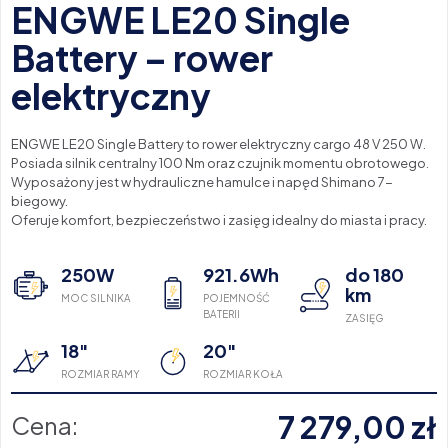
ENGWE LE20 Single
Battery – rower
elektryczny
ENGWE LE20 Single Battery to rower elektryczny cargo 48 V 250 W.
Posiada silnik centralny 100 Nm oraz czujnik momentu obrotowego.
Wyposażony jest w hydrauliczne hamulce i napęd Shimano 7-
biegowy.
Oferuje komfort, bezpieczeństwo i zasięg idealny do miasta i pracy.
250W
921.6Wh
do 180
km
MOC SILNIKA
POJEMNOŚĆ
BATERII
ZASIĘG
18"
20"
ROZMIAR RAMY
ROZMIAR KOŁA
7 279,00
zł
Cena: