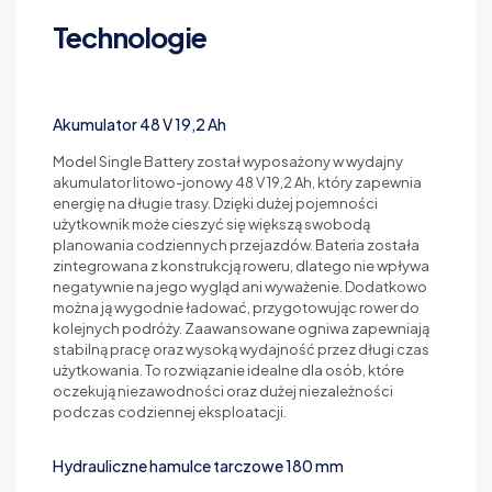
Technologie
Akumulator 48 V 19,2 Ah
Model Single Battery został wyposażony w wydajny
akumulator litowo-jonowy 48 V 19,2 Ah, który zapewnia
energię na długie trasy. Dzięki dużej pojemności
użytkownik może cieszyć się większą swobodą
planowania codziennych przejazdów. Bateria została
zintegrowana z konstrukcją roweru, dlatego nie wpływa
negatywnie na jego wygląd ani wyważenie. Dodatkowo
można ją wygodnie ładować, przygotowując rower do
kolejnych podróży. Zaawansowane ogniwa zapewniają
stabilną pracę oraz wysoką wydajność przez długi czas
użytkowania. To rozwiązanie idealne dla osób, które
oczekują niezawodności oraz dużej niezależności
podczas codziennej eksploatacji.
Hydrauliczne hamulce tarczowe 180 mm