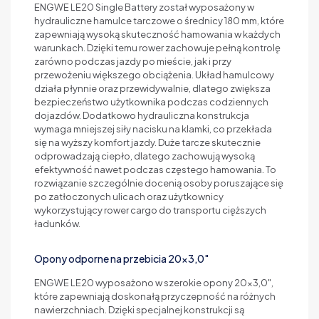
ENGWE LE20 Single Battery został wyposażony w
hydrauliczne hamulce tarczowe o średnicy 180 mm, które
zapewniają wysoką skuteczność hamowania w każdych
warunkach. Dzięki temu rower zachowuje pełną kontrolę
zarówno podczas jazdy po mieście, jak i przy
przewożeniu większego obciążenia. Układ hamulcowy
działa płynnie oraz przewidywalnie, dlatego zwiększa
bezpieczeństwo użytkownika podczas codziennych
dojazdów. Dodatkowo hydrauliczna konstrukcja
wymaga mniejszej siły nacisku na klamki, co przekłada
się na wyższy komfort jazdy. Duże tarcze skutecznie
odprowadzają ciepło, dlatego zachowują wysoką
efektywność nawet podczas częstego hamowania. To
rozwiązanie szczególnie docenią osoby poruszające się
po zatłoczonych ulicach oraz użytkownicy
wykorzystujący rower cargo do transportu cięższych
ładunków.
Opony odporne na przebicia 20x3,0"
ENGWE LE20 wyposażono w szerokie opony 20x3,0",
które zapewniają doskonałą przyczepność na różnych
nawierzchniach. Dzięki specjalnej konstrukcji są