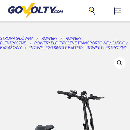
STRONA GŁÓWNA
>
ROWERY
>
ROWERY
ELEKTRYCZNE
>
ROWERY ELEKTRYCZNE TRANSPORTOWE / CARGO /
BAGAŻOWY
>
ENGWE LE20 SINGLE BATTERY – ROWER ELEKTRYCZNY