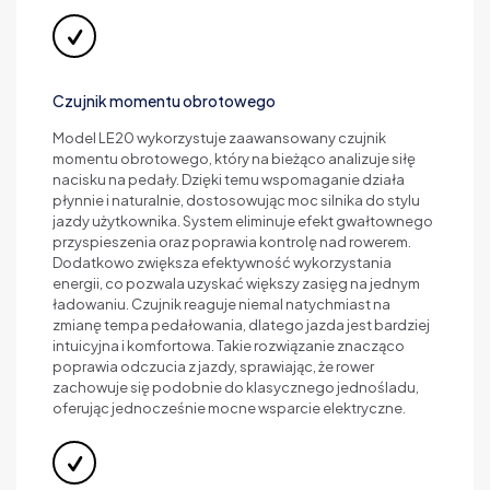
Czujnik momentu obrotowego
Model LE20 wykorzystuje zaawansowany czujnik
momentu obrotowego, który na bieżąco analizuje siłę
nacisku na pedały. Dzięki temu wspomaganie działa
płynnie i naturalnie, dostosowując moc silnika do stylu
jazdy użytkownika. System eliminuje efekt gwałtownego
przyspieszenia oraz poprawia kontrolę nad rowerem.
Dodatkowo zwiększa efektywność wykorzystania
energii, co pozwala uzyskać większy zasięg na jednym
ładowaniu. Czujnik reaguje niemal natychmiast na
zmianę tempa pedałowania, dlatego jazda jest bardziej
intuicyjna i komfortowa. Takie rozwiązanie znacząco
poprawia odczucia z jazdy, sprawiając, że rower
zachowuje się podobnie do klasycznego jednośladu,
oferując jednocześnie mocne wsparcie elektryczne.