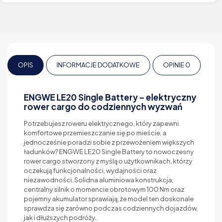
OPIS
INFORMACJE DODATKOWE
OPINIE
0
ENGWE LE20 Single Battery – elektryczny
rower cargo do codziennych wyzwań
Potrzebujesz roweru elektrycznego, który zapewni
komfortowe przemieszczanie się po mieście, a
jednocześnie poradzi sobie z przewożeniem większych
ładunków? ENGWE LE20 Single Battery to nowoczesny
rower cargo stworzony z myślą o użytkownikach, którzy
oczekują funkcjonalności, wydajności oraz
niezawodności. Solidna aluminiowa konstrukcja,
centralny silnik o momencie obrotowym 100 Nm oraz
pojemny akumulator sprawiają, że model ten doskonale
sprawdza się zarówno podczas codziennych dojazdów,
jak i dłuższych podróży.