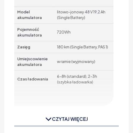
Model
litowo-jonowy 48 V 19,2 Ah
akumulatora
(Single Battery)
Pojemność
720Wh
akumulatora
Zasięg
180 km (Single Battery, PAS 1)
Umiejscowienie
w ramie (wyjmowany)
akumulatora
6–8h (standard), 2–3h
Czas ładowania
(szybka ładowarka)
CZYTAJ WIĘCEJ