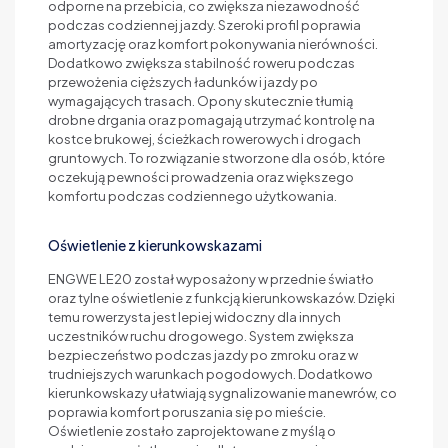
odporne na przebicia, co zwiększa niezawodność
podczas codziennej jazdy. Szeroki profil poprawia
amortyzację oraz komfort pokonywania nierówności.
Dodatkowo zwiększa stabilność roweru podczas
przewożenia cięższych ładunków i jazdy po
wymagających trasach. Opony skutecznie tłumią
drobne drgania oraz pomagają utrzymać kontrolę na
kostce brukowej, ścieżkach rowerowych i drogach
gruntowych. To rozwiązanie stworzone dla osób, które
oczekują pewności prowadzenia oraz większego
komfortu podczas codziennego użytkowania.
Oświetlenie z kierunkowskazami
ENGWE LE20 został wyposażony w przednie światło
oraz tylne oświetlenie z funkcją kierunkowskazów. Dzięki
temu rowerzysta jest lepiej widoczny dla innych
uczestników ruchu drogowego. System zwiększa
bezpieczeństwo podczas jazdy po zmroku oraz w
trudniejszych warunkach pogodowych. Dodatkowo
kierunkowskazy ułatwiają sygnalizowanie manewrów, co
poprawia komfort poruszania się po mieście.
Oświetlenie zostało zaprojektowane z myślą o