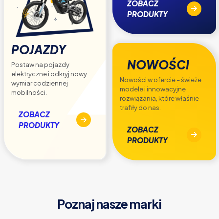
ZOBACZ
PRODUKTY
POJAZDY
NOWOŚCI
Postaw na pojazdy
elektryczne i odkryj nowy
Nowości w ofercie – świeże
wymiar codziennej
modele i innowacyjne
mobilności.
rozwiązania, które właśnie
trafiły do nas.
ZOBACZ
PRODUKTY
ZOBACZ
PRODUKTY
Poznaj nasze marki