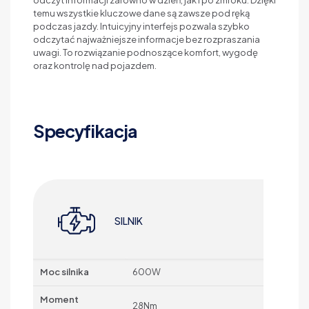
odczyt informacji zarówno w dzień, jak i po zmroku. Dzięki
temu wszystkie kluczowe dane są zawsze pod ręką
podczas jazdy. Intuicyjny interfejs pozwala szybko
odczytać najważniejsze informacje bez rozpraszania
uwagi. To rozwiązanie podnoszące komfort, wygodę
oraz kontrolę nad pojazdem.
Specyfikacja
SILNIK
Moc silnika
600W
Moment
28Nm