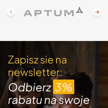
Zapisz sie na
newsletter:
Odbierz
3%
rabatu na swoje