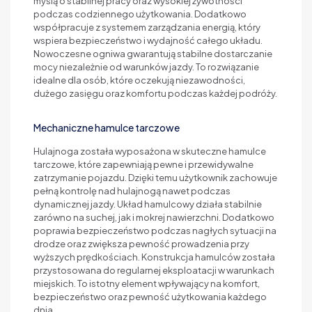
myślą o stabilnej pracy oraz wysokiej żywotności
podczas codziennego użytkowania. Dodatkowo
współpracuje z systemem zarządzania energią, który
wspiera bezpieczeństwo i wydajność całego układu.
Nowoczesne ogniwa gwarantują stabilne dostarczanie
mocy niezależnie od warunków jazdy. To rozwiązanie
idealne dla osób, które oczekują niezawodności,
dużego zasięgu oraz komfortu podczas każdej podróży.
Mechaniczne hamulce tarczowe
Hulajnoga została wyposażona w skuteczne hamulce
tarczowe, które zapewniają pewne i przewidywalne
zatrzymanie pojazdu. Dzięki temu użytkownik zachowuje
pełną kontrolę nad hulajnogą nawet podczas
dynamicznej jazdy. Układ hamulcowy działa stabilnie
zarówno na suchej, jak i mokrej nawierzchni. Dodatkowo
poprawia bezpieczeństwo podczas nagłych sytuacji na
drodze oraz zwiększa pewność prowadzenia przy
wyższych prędkościach. Konstrukcja hamulców została
przystosowana do regularnej eksploatacji w warunkach
miejskich. To istotny element wpływający na komfort,
bezpieczeństwo oraz pewność użytkowania każdego
dnia.