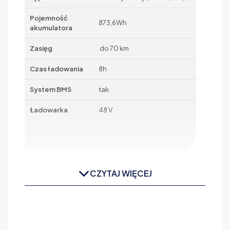
Pojemność
873,6Wh
akumulatora
Zasięg
do 70 km
Czas ładowania
8h
System BMS
tak
Ładowarka
48 V
CZYTAJ WIĘCEJ