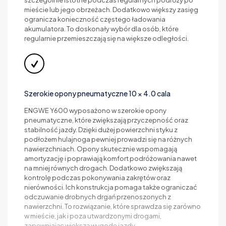
szczególnie istotne podczas regularnych podróży po
mieście lub jego obrzeżach. Dodatkowo większy zasięg
ogranicza konieczność częstego ładowania
akumulatora. To doskonały wybór dla osób, które
regularnie przemieszczają się na większe odległości.
Szerokie opony pneumatyczne 10 × 4.0 cala
ENGWE Y600 wyposażono w szerokie opony
pneumatyczne, które zwiększają przyczepność oraz
stabilność jazdy. Dzięki dużej powierzchni styku z
podłożem hulajnoga pewniej prowadzi się na różnych
nawierzchniach. Opony skutecznie wspomagają
amortyzację i poprawiają komfort podróżowania nawet
na mniej równych drogach. Dodatkowo zwiększają
kontrolę podczas pokonywania zakrętów oraz
nierówności. Ich konstrukcja pomaga także ograniczać
odczuwanie drobnych drgań przenoszonych z
nawierzchni. To rozwiązanie, które sprawdza się zarówno
w mieście, jak i poza utwardzonymi drogami,
zapewniając większą wygodę jazdy.