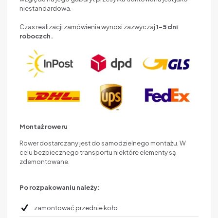
niestandardowa.
Czas realizacji zamówienia wynosi zazwyczaj
1–5 dni
roboczch.
Montaż roweru
Rower dostarczany jest do samodzielnego montażu. W
celu bezpiecznego transportu niektóre elementy są
zdemontowane.
Po rozpakowaniu należy:
zamontować przednie koło