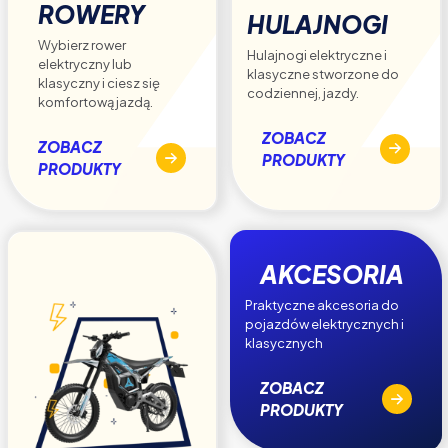
ROWERY
HULAJNOGI
Wybierz rower
Hulajnogi elektryczne i
elektryczny lub
klasyczne stworzone do
klasyczny i ciesz się
codziennej, jazdy.
komfortową jazdą.
ZOBACZ
ZOBACZ
PRODUKTY
PRODUKTY
AKCESORIA
Praktyczne akcesoria do
pojazdów elektrycznych i
klasycznych
ZOBACZ
PRODUKTY