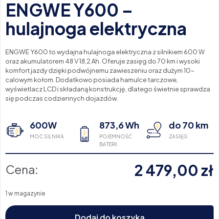
ENGWE Y600 –
hulajnoga elektryczna
ENGWE Y600 to wydajna hulajnoga elektryczna z silnikiem 600 W
oraz akumulatorem 48 V 18,2 Ah. Oferuje zasięg do 70 km i wysoki
komfort jazdy dzięki podwójnemu zawieszeniu oraz dużym 10-
calowym kołom. Dodatkowo posiada hamulce tarczowe,
wyświetlacz LCD i składaną konstrukcję, dlatego świetnie sprawdza
się podczas codziennych dojazdów.
600W
873,6 Wh
do 70 km
MOC SILNIKA
POJEMNOŚĆ
ZASIĘG
BATERII
2 479,00
zł
Cena:
1 w magazynie
Dodaj do koszyka