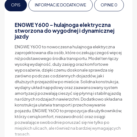
OPIS
INFORMACJE DODATKOWE
OPINIE
0
ENGWE Y600 – hulajnoga elektryczna
stworzona do wygodnej i dynamicznej
jazdy
ENGWE Y600 to nowoczesna hulajnoga elektryczna
zaprojektowana dla osób, które oczekują czegoś więcej
niż podstawowego środka transportu. Model ten łączy
wysoką wydajność, duży zasięg oraz komfortowe
wyposażenie, dzięki czemu doskonale sprawdza się
zarówno podczas codziennych dojazdów, jak i
dłuższych przejazdów po mieście. Solidna konstrukcja,
wydajny układ napędowy oraz zaawansowany system
amortyzacji pozwalają cieszyć się płynną i stabilną jazdą
na różnych rodzajach nawierzchni. Dodatkowo składana
konstrukcja ułatwia transport i przechowywanie
pojazdu. ENGWE Y600 to propozycja dla użytkowników,
którzy cenią komfort, niezawodność oraz osiągi
pozwalające swobodnie poruszać się nie tylko po
miejskich ulicach, ale również na bardziej wymagających
trasach.