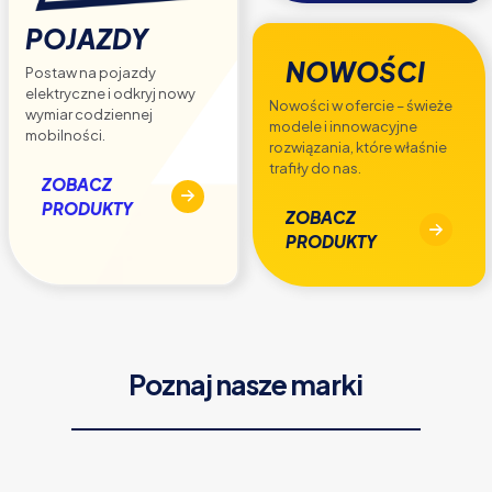
POJAZDY
NOWOŚCI
Postaw na pojazdy
elektryczne i odkryj nowy
Nowości w ofercie – świeże
wymiar codziennej
modele i innowacyjne
mobilności.
rozwiązania, które właśnie
trafiły do nas.
ZOBACZ
PRODUKTY
ZOBACZ
PRODUKTY
Poznaj nasze marki