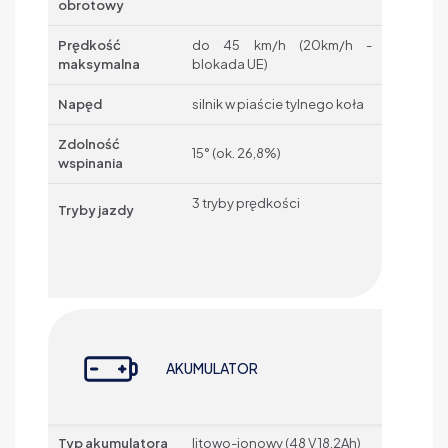
obrotowy
Prędkość
do 45 km/h (20km/h -
maksymalna
blokada UE)
Napęd
silnik w piaście tylnego koła
Zdolność
15° (ok. 26,8%)
wspinania
3 tryby prędkości
Tryby jazdy
AKUMULATOR
Typ akumulatora
litowo-jonowy (48 V 18,2Ah)