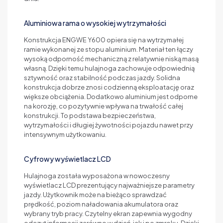
Aluminiowa rama o wysokiej wytrzymałości
Konstrukcja ENGWE Y600 opiera się na wytrzymałej
ramie wykonanej ze stopu aluminium. Materiał ten łączy
wysoką odporność mechaniczną z relatywnie niską masą
własną. Dzięki temu hulajnoga zachowuje odpowiednią
sztywność oraz stabilność podczas jazdy. Solidna
konstrukcja dobrze znosi codzienną eksploatację oraz
większe obciążenia. Dodatkowo aluminium jest odporne
na korozję, co pozytywnie wpływa na trwałość całej
konstrukcji. To podstawa bezpieczeństwa,
wytrzymałości i długiej żywotności pojazdu nawet przy
intensywnym użytkowaniu.
Cyfrowy wyświetlacz LCD
Hulajnoga została wyposażona w nowoczesny
wyświetlacz LCD prezentujący najważniejsze parametry
jazdy. Użytkownik może na bieżąco sprawdzać
prędkość, poziom naładowania akumulatora oraz
wybrany tryb pracy. Czytelny ekran zapewnia wygodny