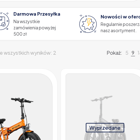
Darmowa Przesyłka
Nowości w ofer
Na wszystkie
Regularnie poszer
zamówienia powyżej
nasz asortyment.
500 zł
e wszystkich wyników: 2
Pokaż:
5
9
Wyprzedane