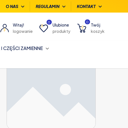
O NAS
REGULAMIN
KONTAKT
0
0
Witaj!
Ulubione
Twój
logowanie
produkty
koszyk
I CZĘŚCI ZAMIENNE