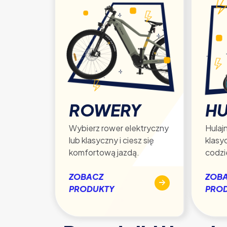
ROWERY
HU
Wybierz rower elektryczny
Hulajn
lub klasyczny i ciesz się
klasy
komfortową jazdą.
codzi
ZOBACZ
ZOB
PRODUKTY
PRO