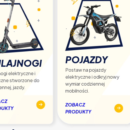
POJAZDY
LAJNOGI
Postaw na pojazdy
ogi elektryczne i
elektryczne i odkryj nowy
czne stworzone do
wymiar codziennej
ennej, jazdy.
mobilności.
ACZ
ZOBACZ
DUKTY
PRODUKTY