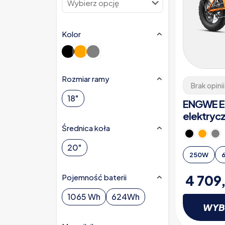
Kolor
Rozmiar ramy
Brak opinii
18"
ENGWE EP
elektryc
Średnica koła
20"
250W
4 709
Pojemność baterii
1065 Wh
624Wh
WYB