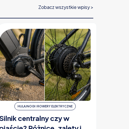
Zobacz wszystkie wpisy >
HULAJNOGI I ROWERY ELEKTRYCZNE
H
Silnik centralny czy w
Ubezp
piaście? Różnice, zalety i