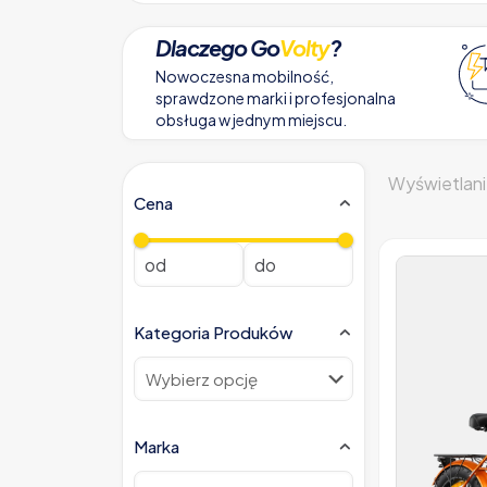
Dlaczego Go
Volty
?
Nowoczesna mobilność,
sprawdzone marki i profesjonalna
obsługa w jednym miejscu.
Wyświetlani
Cena
Kategoria Produków
Marka