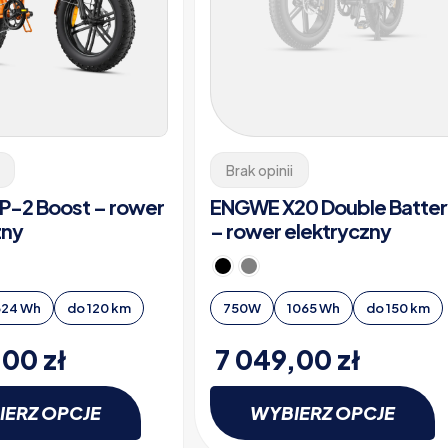
Brak opinii
-2 Boost – rower
ENGWE X20 Double Batter
zny
– rower elektryczny
624 Wh
do 120 km
750W
1065 Wh
do 150 km
,00
zł
7 049,00
zł
IERZ OPCJE
WYBIERZ OPCJE