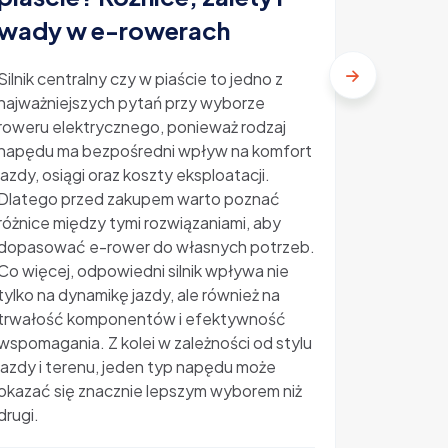
elektr
wady w e-rowerach
ile ko
Silnik centralny czy w piaście to jedno z
najważniejszych pytań przy wyborze
Ubezpiecz
roweru elektrycznego, ponieważ rodzaj
temat, kt
napędu ma bezpośredni wpływ na komfort
rosnącą p
jazdy, osiągi oraz koszty eksploatacji.
Kradzieże
Dlatego przed zakupem warto poznać
sprawiają
różnice między tymi rozwiązaniami, aby
zastanawi
dopasować e-rower do własnych potrzeb.
oraz jaki
Co więcej, odpowiedni silnik wpływa nie
elektrycz
tylko na dynamikę jazdy, ale również na
zapewni r
trwałość komponentów i efektywność
wyjaśniam
wspomagania. Z kolei w zależności od stylu
ile koszt
jazdy i terenu, jeden typ napędu może
zakupem
okazać się znacznie lepszym wyborem niż
drugi.