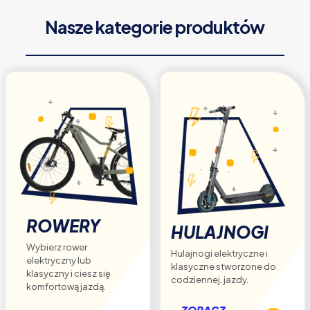
Opcje
Nasze kategorie produktów
można
wybrać
na
stronie
produktu
ROWERY
HULAJNOGI
Wybierz rower
Hulajnogi elektryczne i
elektryczny lub
klasyczne stworzone do
klasyczny i ciesz się
codziennej, jazdy.
komfortową jazdą.