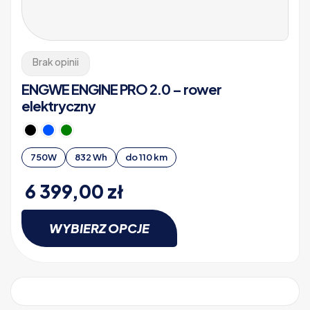
Brak opinii
ENGWE ENGINE PRO 2.0 – rower
elektryczny
750W
832 Wh
do 110 km
6 399,00
zł
WYBIERZ OPCJE
Ten
produkt
ma
wiele
wariantów.