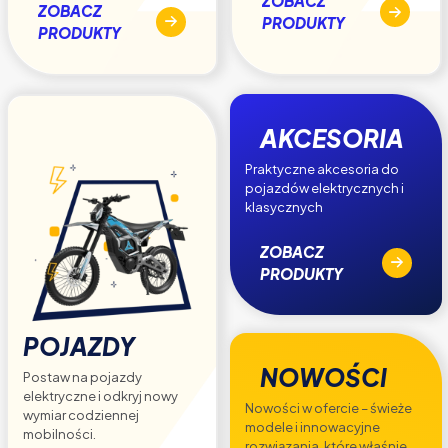
ZOBACZ
ZOBACZ
PRODUKTY
PRODUKTY
AKCESORIA
Praktyczne akcesoria do
pojazdów elektrycznych i
klasycznych
ZOBACZ
PRODUKTY
POJAZDY
NOWOŚCI
Postaw na pojazdy
elektryczne i odkryj nowy
Nowości w ofercie – świeże
wymiar codziennej
modele i innowacyjne
mobilności.
rozwiązania, które właśnie