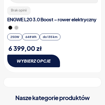
Brak opinii
ENGWE L20 3.0 Boost – rower elektryczny
250W
648 Wh
do 135 km
6 399,00
zł
WYBIERZ OPCJE
Ten
produkt
ma
wiele
wariantów.
Opcje
Nasze kategorie produktów
można
wybrać