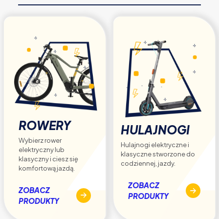
na
stronie
produktu
ROWERY
HULAJNOGI
Wybierz rower
Hulajnogi elektryczne i
elektryczny lub
klasyczne stworzone do
klasyczny i ciesz się
codziennej, jazdy.
komfortową jazdą.
ZOBACZ
ZOBACZ
PRODUKTY
PRODUKTY