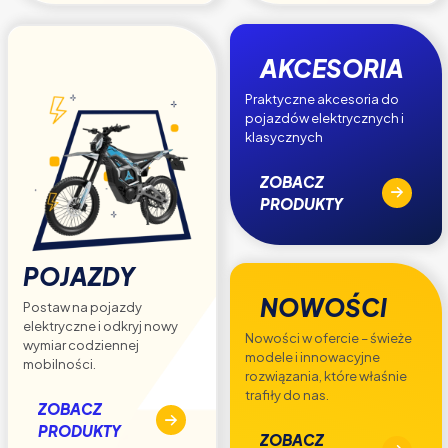
AKCESORIA
Praktyczne akcesoria do
pojazdów elektrycznych i
klasycznych
ZOBACZ
PRODUKTY
POJAZDY
NOWOŚCI
Postaw na pojazdy
elektryczne i odkryj nowy
Nowości w ofercie – świeże
wymiar codziennej
modele i innowacyjne
mobilności.
rozwiązania, które właśnie
trafiły do nas.
ZOBACZ
PRODUKTY
ZOBACZ