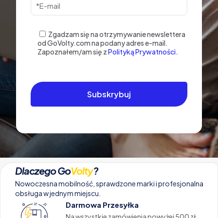
Zgadzam się na otrzymywanie newslettera
od GoVolty.com na podany adres e-mail.
Zapoznałem/am się z
Polityką Prywatności.
Dlaczego Go
Volty
?
Nowoczesna mobilność, sprawdzone marki i profesjonalna
obsługa w jednym miejscu.
Darmowa Przesyłka
Na wszystkie zamówienia powyżej 500 zł