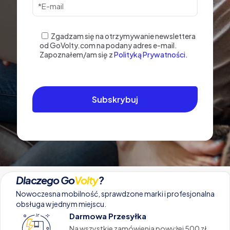
Zgadzam się na otrzymywanie newslettera
od GoVolty.com na podany adres e-mail.
Zapoznałem/am się z
Polityką Prywatności.
Dlaczego Go
Volty
?
Nowoczesna mobilność, sprawdzone marki i profesjonalna
obsługa w jednym miejscu.
Darmowa Przesyłka
Na wszystkie zamówienia powyżej 500 zł