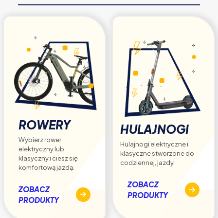
na
stronie
produktu
ROWERY
HULAJNOGI
Wybierz rower
Hulajnogi elektryczne i
elektryczny lub
klasyczne stworzone do
klasyczny i ciesz się
codziennej, jazdy.
komfortową jazdą.
ZOBACZ
ZOBACZ
PRODUKTY
PRODUKTY