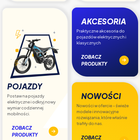
AKCESORIA
Praktyczne akcesoria do
pojazdów elektrycznych i
klasycznych
ZOBACZ
PRODUKTY
POJAZDY
NOWOŚCI
Postaw na pojazdy
elektryczne i odkryj nowy
Nowości w ofercie – świeże
wymiar codziennej
modele i innowacyjne
mobilności.
rozwiązania, które właśnie
trafiły do nas.
ZOBACZ
PRODUKTY
ZOBACZ