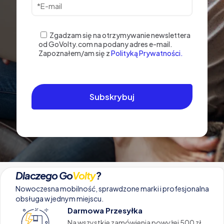
Zgadzam się na otrzymywanie newslettera
od GoVolty.com na podany adres e-mail.
Zapoznałem/am się z
Polityką Prywatności.
Dlaczego Go
Volty
?
Nowoczesna mobilność, sprawdzone marki i profesjonalna
obsługa w jednym miejscu.
Darmowa Przesyłka
Na wszystkie zamówienia powyżej 500 zł