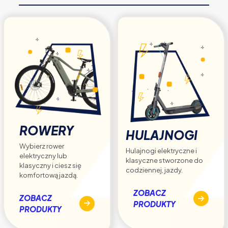
na
stronie
produktu
ROWERY
HULAJNOGI
Wybierz rower
Hulajnogi elektryczne i
elektryczny lub
klasyczne stworzone do
klasyczny i ciesz się
codziennej, jazdy.
komfortową jazdą.
ZOBACZ
ZOBACZ
PRODUKTY
PRODUKTY