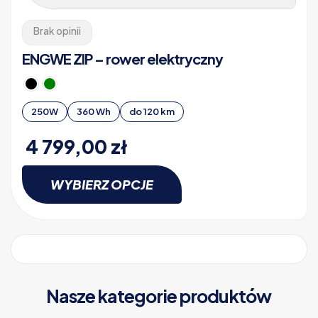
Brak opinii
ENGWE ZIP – rower elektryczny
250W
360 Wh
do 120 km
4 799,00
zł
WYBIERZ OPCJE
Ten
produkt
ma
wiele
wariantów.
Opcje
Nasze kategorie produktów
można
wybrać