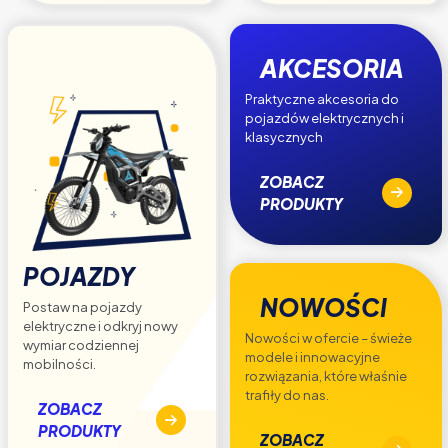
AKCESORIA
Praktyczne akcesoria do
pojazdów elektrycznych i
klasycznych
ZOBACZ
PRODUKTY
POJAZDY
NOWOŚCI
Postaw na pojazdy
elektryczne i odkryj nowy
Nowości w ofercie – świeże
wymiar codziennej
modele i innowacyjne
mobilności.
rozwiązania, które właśnie
trafiły do nas.
ZOBACZ
PRODUKTY
ZOBACZ