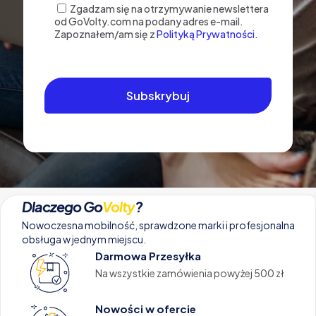
Zgadzam się na otrzymywanie newslettera
od GoVolty.com na podany adres e-mail.
Zapoznałem/am się z
Polityką Prywatności.
Dlaczego Go
Volty
?
Nowoczesna mobilność, sprawdzone marki i profesjonalna
obsługa w jednym miejscu.
Darmowa Przesyłka
Na wszystkie zamówienia powyżej 500 zł
Nowości w ofercie