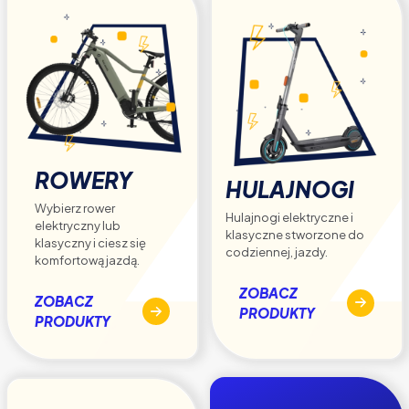
ROWERY
HULAJNOGI
Wybierz rower
Hulajnogi elektryczne i
elektryczny lub
klasyczne stworzone do
klasyczny i ciesz się
codziennej, jazdy.
komfortową jazdą.
ZOBACZ
ZOBACZ
PRODUKTY
PRODUKTY