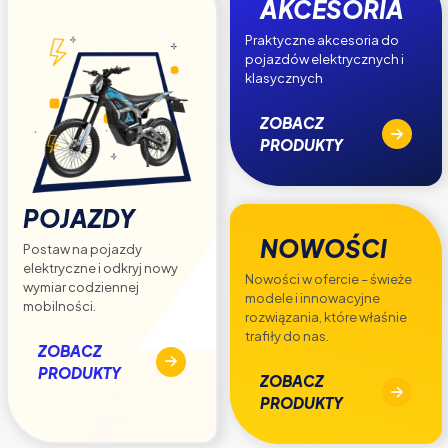
AKCESORIA
Praktyczne akcesoria do
pojazdów elektrycznych i
klasycznych
ZOBACZ
PRODUKTY
POJAZDY
NOWOŚCI
Postaw na pojazdy
elektryczne i odkryj nowy
Nowości w ofercie – świeże
wymiar codziennej
modele i innowacyjne
mobilności.
rozwiązania, które właśnie
trafiły do nas.
ZOBACZ
PRODUKTY
ZOBACZ
PRODUKTY