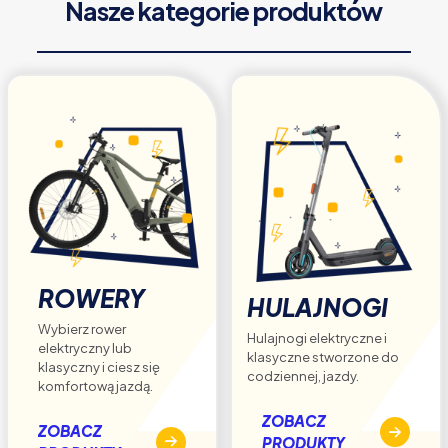
Nasze kategorie produktów
można
wybrać
na
stronie
produktu
ROWERY
HULAJNOGI
Wybierz rower
Hulajnogi elektryczne i
elektryczny lub
klasyczne stworzone do
klasyczny i ciesz się
codziennej, jazdy.
komfortową jazdą.
ZOBACZ
ZOBACZ
PRODUKTY