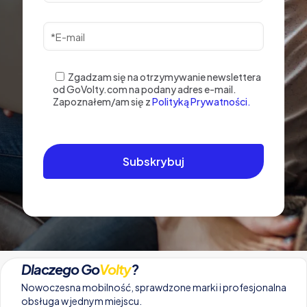
Zgadzam się na otrzymywanie newslettera
od GoVolty.com na podany adres e-mail.
Zapoznałem/am się z
Polityką Prywatności.
Dlaczego Go
Volty
?
Nowoczesna mobilność, sprawdzone marki i profesjonalna
obsługa w jednym miejscu.