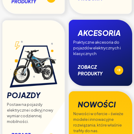
PRODUKTY
AKCESORIA
Praktyczne akcesoria do
pojazdów elektrycznych i
klasycznych
ZOBACZ
PRODUKTY
POJAZDY
NOWOŚCI
Postaw na pojazdy
elektryczne i odkryj nowy
Nowości w ofercie – świeże
wymiar codziennej
modele i innowacyjne
mobilności.
rozwiązania, które właśnie
trafiły do nas.