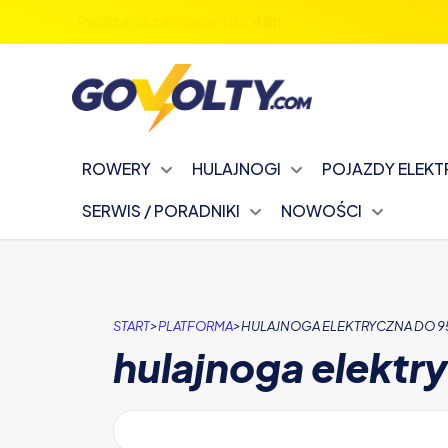
Zapisz się na nasz newsletter!
ROWERY
HULAJNOGI
POJAZDY ELEK
SERWIS / PORADNIKI
NOWOŚCI
>
>
START
PLATFORMA
HULAJNOGA ELEKTRYCZNA DO 95
hulajnoga elektr