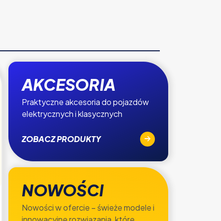
AKCESORIA
Praktyczne akcesoria do pojazdów
elektrycznych i klasycznych
ZOBACZ PRODUKTY
NOWOŚCI
Nowości w ofercie – świeże modele i
innowacyjne rozwiązania, które