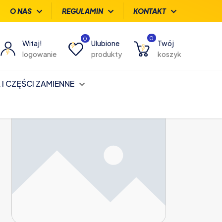
O NAS
REGULAMIN
KONTAKT
0
0
Witaj!
Ulubione
Twój
logowanie
produkty
koszyk
I CZĘŚCI ZAMIENNE