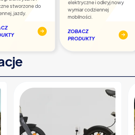
elektryczne i odkryj nowy
czne stworzone do
wymiar codziennej
ennej, jazdy.
mobilności.
ACZ
ZOBACZ
DUKTY
PRODUKTY
racje