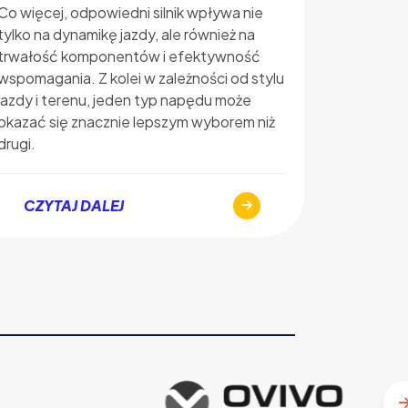
oraz jaki
Co więcej, odpowiedni silnik wpływa nie
elektrycz
tylko na dynamikę jazdy, ale również na
zapewni r
trwałość komponentów i efektywność
wyjaśniam
wspomagania. Z kolei w zależności od stylu
ile koszt
jazdy i terenu, jeden typ napędu może
zakupem
okazać się znacznie lepszym wyborem niż
drugi.
CZYT
CZYTAJ DALEJ