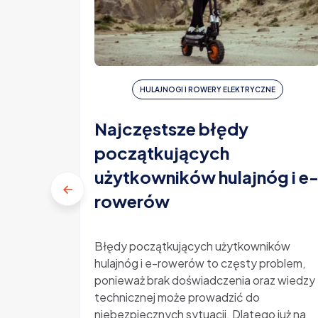
HULAJNOGI I ROWERY ELEKTRYCZNE
Najczęstsze błędy
początkujących
użytkowników hulajnóg i e
rowerów
Błędy początkujących użytkowników
hulajnóg i e-rowerów to częsty problem,
ponieważ brak doświadczenia oraz wiedzy
technicznej może prowadzić do
niebezpiecznych sytuacji. Dlatego już na