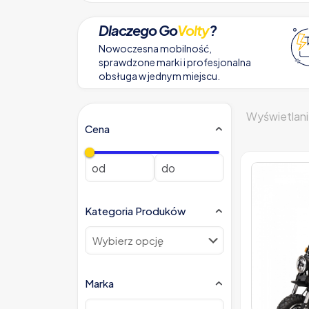
Dlaczego Go
Volty
?
Nowoczesna mobilność,
sprawdzone marki i profesjonalna
obsługa w jednym miejscu.
Wyświetlani
Cena
Kategoria Produków
Marka