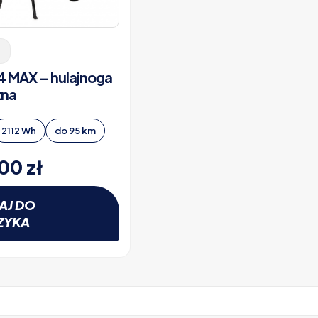
4 MAX – hulajnoga
zna
2112 Wh
do 95 km
,00
zł
AJ DO
ZYKA