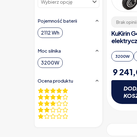
Pojemność baterii
Brak opinii
KuKirin G
2112 Wh
elektryc
Moc silnika
3200W
3200W
9 241
Ocena produktu
DOD
KOS