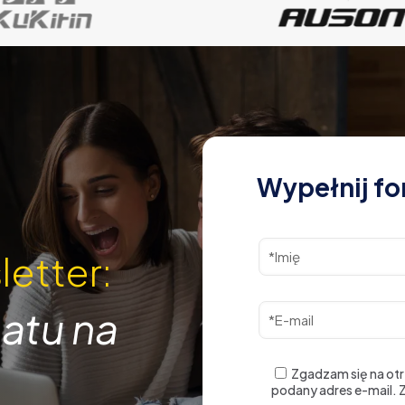
Wypełnij fo
letter:
atu na
Zgadzam się na ot
podany adres e-mail.