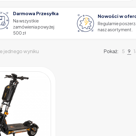
Darmowa Przesyłka
Nowości w ofer
Na wszystkie
Regularnie poszer
zamówienia powyżej
nasz asortyment.
500 zł
e jednego wyniku
Pokaż:
5
9