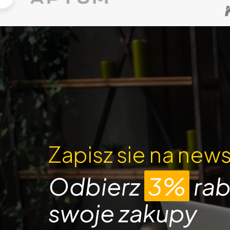
Zapisz sie na news
Odbierz
3%
rab
swoje zakupy