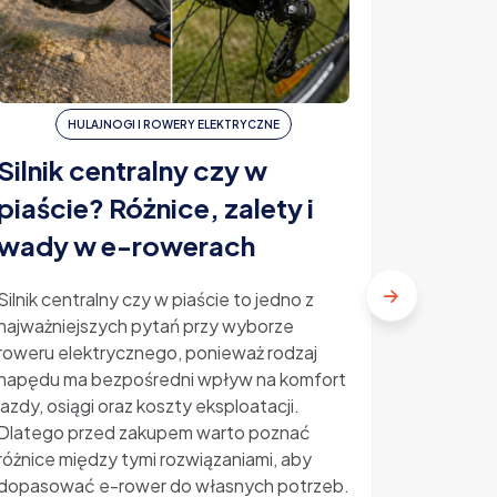
HULAJNOGI I ROWERY ELEKTRYCZNE
H
Silnik centralny czy w
Ubezp
piaście? Różnice, zalety i
elektr
wady w e-rowerach
ile ko
Silnik centralny czy w piaście to jedno z
najważniejszych pytań przy wyborze
Ubezpiecz
roweru elektrycznego, ponieważ rodzaj
temat, kt
napędu ma bezpośredni wpływ na komfort
rosnącą p
jazdy, osiągi oraz koszty eksploatacji.
Kradzieże
Dlatego przed zakupem warto poznać
sprawiają
różnice między tymi rozwiązaniami, aby
zastanawi
dopasować e-rower do własnych potrzeb.