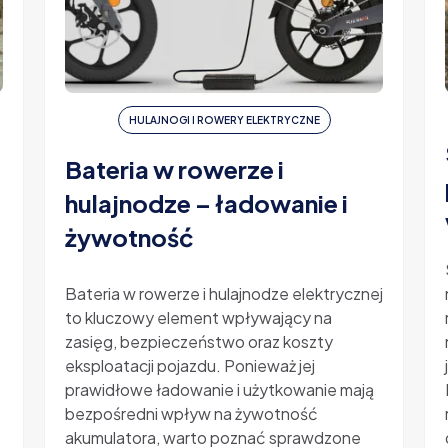
HULAJNOGI I ROWERY ELEKTRYCZNE
Bateria w rowerze i
hulajnodze – ładowanie i
żywotność
-
Bateria w rowerze i hulajnodze elektrycznej
to kluczowy element wpływający na
zasięg, bezpieczeństwo oraz koszty
eksploatacji pojazdu. Ponieważ jej
prawidłowe ładowanie i użytkowanie mają
bezpośredni wpływ na żywotność
akumulatora, warto poznać sprawdzone