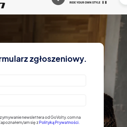
rmularz zgłoszeniowy.
rzymywanie newslettera od GoVolty.com na
 Zapoznałem/am się z
Polityką Prywatności.