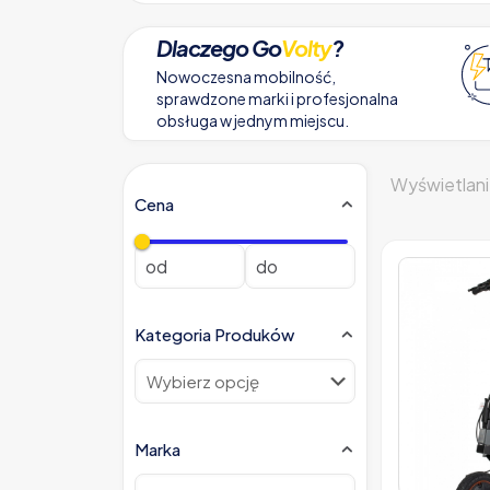
Dlaczego Go
Volty
?
Nowoczesna mobilność,
sprawdzone marki i profesjonalna
obsługa w jednym miejscu.
Wyświetlani
Cena
Kategoria Produków
Marka