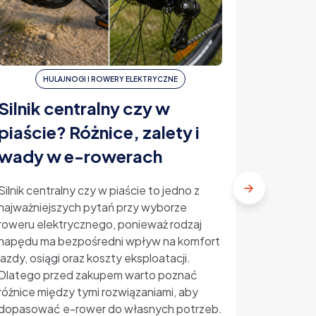
HULAJNOGI I ROWERY ELEKTRYCZNE
H
Silnik centralny czy w
Ubezp
piaście? Różnice, zalety i
elektr
wady w e-rowerach
ile ko
Silnik centralny czy w piaście to jedno z
najważniejszych pytań przy wyborze
Ubezpiecz
roweru elektrycznego, ponieważ rodzaj
temat, kt
napędu ma bezpośredni wpływ na komfort
rosnącą p
jazdy, osiągi oraz koszty eksploatacji.
Kradzieże
Dlatego przed zakupem warto poznać
sprawiają
różnice między tymi rozwiązaniami, aby
zastanawi
dopasować e-rower do własnych potrzeb.