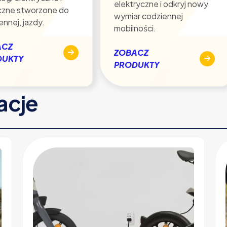
elektryczne i odkryj nowy
czne stworzone do
wymiar codziennej
ennej, jazdy.
mobilności.
ACZ
ZOBACZ
DUKTY
PRODUKTY
racje