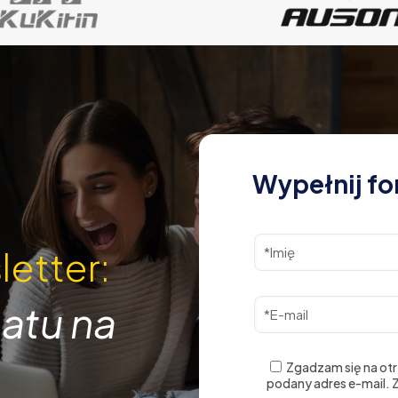
Wypełnij fo
letter:
atu na
Zgadzam się na ot
podany adres e-mail.