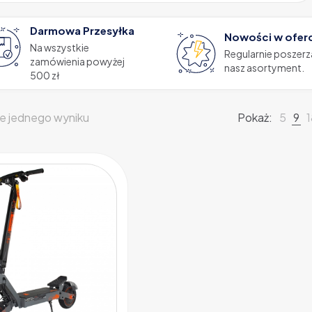
Darmowa Przesyłka
Nowości w ofer
Na wszystkie
Regularnie poszer
zamówienia powyżej
nasz asortyment.
500 zł
e jednego wyniku
Pokaż:
5
9