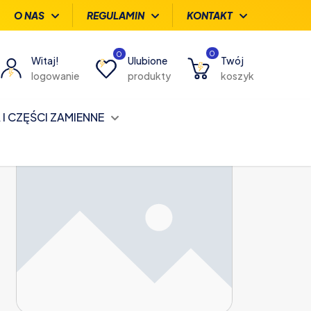
O NAS
REGULAMIN
KONTAKT
0
0
Witaj!
Ulubione
Twój
logowanie
produkty
koszyk
I CZĘŚCI ZAMIENNE