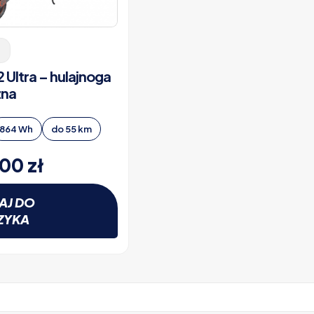
2 Ultra – hulajnoga
zna
864 Wh
do 55 km
,00
zł
AJ DO
ZYKA