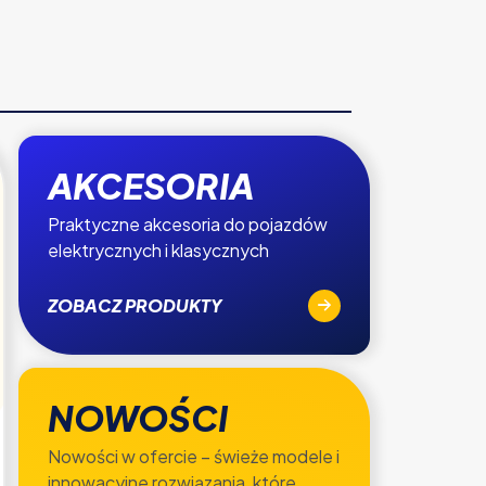
AKCESORIA
Praktyczne akcesoria do pojazdów
elektrycznych i klasycznych
ZOBACZ PRODUKTY
NOWOŚCI
Nowości w ofercie – świeże modele i
innowacyjne rozwiązania, które