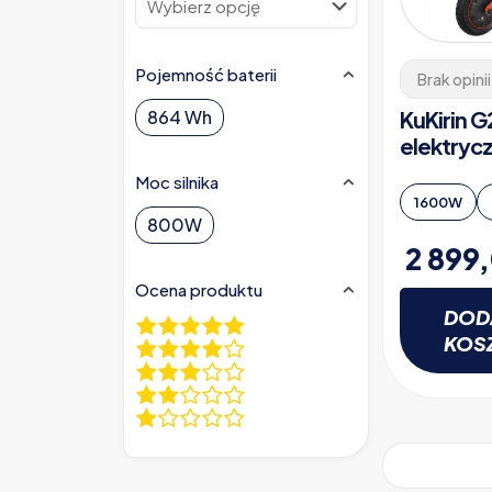
Pojemność baterii
Brak opinii
KuKirin G
864 Wh
elektryc
Moc silnika
1600W
800W
2 899
Ocena produktu
DOD
KOS