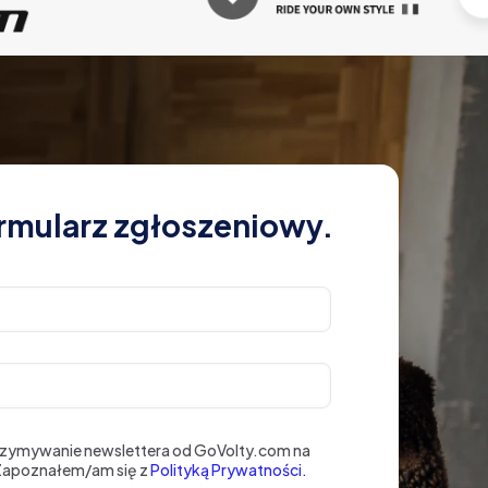
rmularz zgłoszeniowy.
rzymywanie newslettera od GoVolty.com na
 Zapoznałem/am się z
Polityką Prywatności.