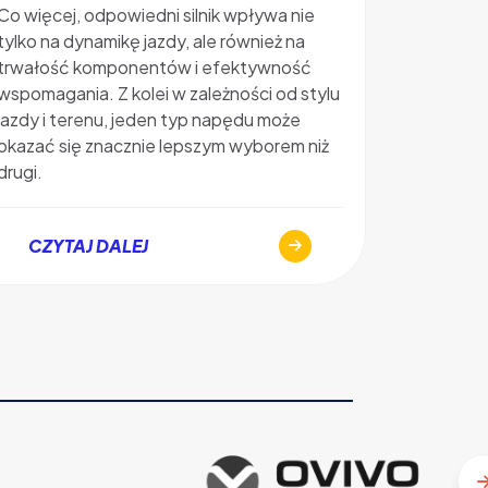
oraz jaki
Co więcej, odpowiedni silnik wpływa nie
elektrycz
tylko na dynamikę jazdy, ale również na
zapewni r
trwałość komponentów i efektywność
wyjaśniam
wspomagania. Z kolei w zależności od stylu
ile koszt
jazdy i terenu, jeden typ napędu może
zakupem
okazać się znacznie lepszym wyborem niż
drugi.
CZYT
CZYTAJ DALEJ