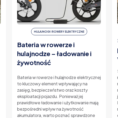
HULAJNOGI I ROWERY ELEKTRYCZNE
Bateria w rowerze i
hulajnodze – ładowanie i
żywotność
-
Bateria w rowerze i hulajnodze elektrycznej
to kluczowy element wpływający na
zasięg, bezpieczeństwo oraz koszty
eksploatacji pojazdu. Ponieważ jej
prawidłowe ładowanie i użytkowanie mają
bezpośredni wpływ na żywotność
akumulatora, warto poznać sprawdzone