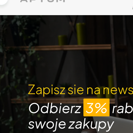
Zapisz sie na news
Odbierz
3%
rab
swoje zakupy