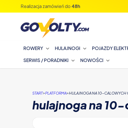
Zapisz się na nasz newsletter!
ROWERY
HULAJNOGI
POJAZDY ELEK
SERWIS / PORADNIKI
NOWOŚCI
>
>
START
PLATFORMA
HULAJNOGA NA 10-CALOWYCH
hulajnoga na 10