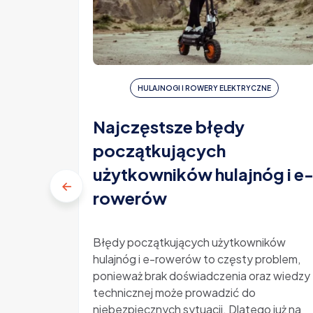
HULAJNOGI I ROWERY ELEKTRYCZNE
Najczęstsze błędy
początkujących
użytkowników hulajnóg i e
rowerów
Błędy początkujących użytkowników
hulajnóg i e-rowerów to częsty problem,
ponieważ brak doświadczenia oraz wiedzy
technicznej może prowadzić do
niebezpiecznych sytuacji. Dlatego już na