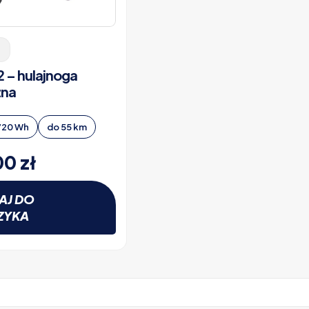
2 – hulajnoga
zna
720 Wh
do 55 km
,00
zł
AJ DO
ZYKA