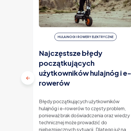
HULAJNOGI I ROWERY ELEKTRYCZNE
Najczęstsze błędy
początkujących
użytkowników hulajnóg i e
rowerów
Błędy początkujących użytkowników
hulajnóg i e-rowerów to częsty problem,
ponieważ brak doświadczenia oraz wiedzy
technicznej może prowadzić do
niebezpiecznych sytuacji. Dlatego już na