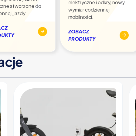
elektryczne i odkryj nowy
czne stworzone do
wymiar codziennej
ennej, jazdy.
mobilności.
ACZ
ZOBACZ
DUKTY
PRODUKTY
racje