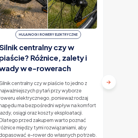
HULAJNOGI I ROWERY ELEKTRYCZNE
H
Silnik centralny czy w
Ubezp
piaście? Różnice, zalety i
elektr
wady w e-rowerach
ile ko
Silnik centralny czy w piaście to jedno z
najważniejszych pytań przy wyborze
Ubezpiecz
roweru elektrycznego, ponieważ rodzaj
temat, kt
napędu ma bezpośredni wpływ na komfort
rosnącą p
jazdy, osiągi oraz koszty eksploatacji.
Kradzieże
Dlatego przed zakupem warto poznać
sprawiają
różnice między tymi rozwiązaniami, aby
zastanawi
dopasować e-rower do własnych potrzeb.