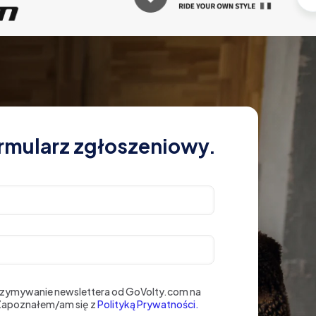
rmularz zgłoszeniowy.
rzymywanie newslettera od GoVolty.com na
 Zapoznałem/am się z
Polityką Prywatności.