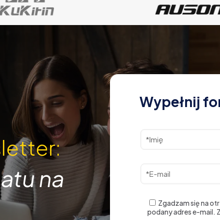
Wypełnij fo
letter:
atu na
Zgadzam się na ot
podany adres e-mail.