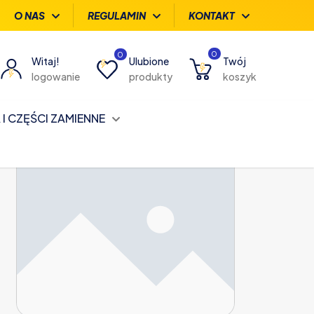
O NAS
REGULAMIN
KONTAKT
0
0
Witaj!
Ulubione
Twój
logowanie
produkty
koszyk
I CZĘŚCI ZAMIENNE