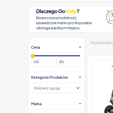
Dlaczego Go
Volty
?
Nowoczesna mobilność,
sprawdzone marki i profesjonalna
obsługa w jednym miejscu.
Wyświetlani
Cena
Kategoria Produków
Marka