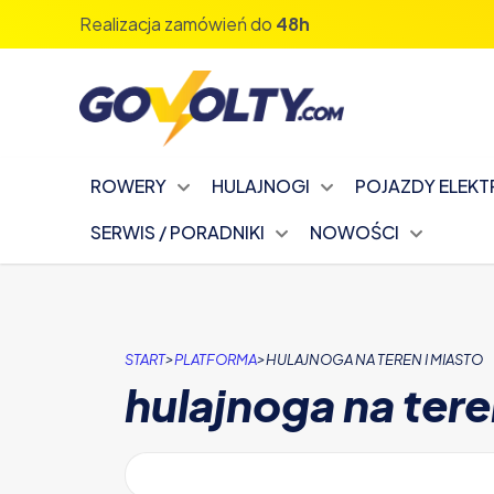
Realizacja zamówień do
48h
ROWERY
HULAJNOGI
POJAZDY ELEK
SERWIS / PORADNIKI
NOWOŚCI
>
>
START
PLATFORMA
HULAJNOGA NA TEREN I MIASTO
hulajnoga na tere