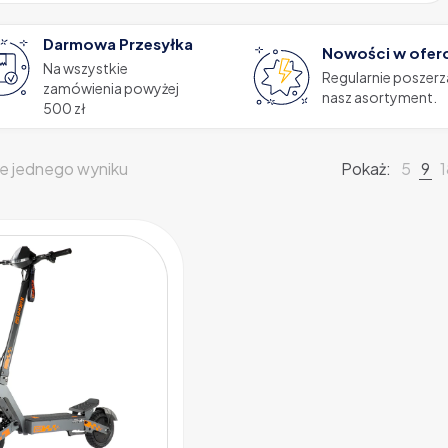
Darmowa Przesyłka
Nowości w ofer
Na wszystkie
Regularnie poszer
zamówienia powyżej
nasz asortyment.
500 zł
e jednego wyniku
Pokaż:
5
9