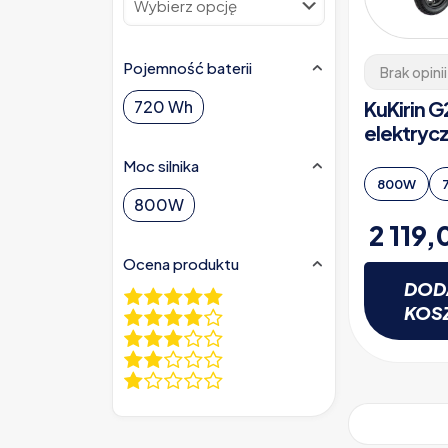
Pojemność baterii
Brak opinii
KuKirin G
720 Wh
elektryc
Moc silnika
800W
800W
2 119
Ocena produktu
DOD
KOS