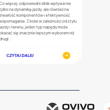
oraz jaki
Co więcej, odpowiedni silnik wpływa nie
elektrycz
tylko na dynamikę jazdy, ale również na
zapewni r
trwałość komponentów i efektywność
wyjaśniam
wspomagania. Z kolei w zależności od stylu
ile koszt
jazdy i terenu, jeden typ napędu może
zakupem
okazać się znacznie lepszym wyborem niż
drugi.
CZYT
CZYTAJ DALEJ