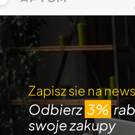
Zapisz sie na news
Odbierz
3%
rab
swoje zakupy