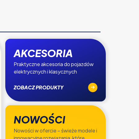
AKCESORIA
Praktyczne akcesoria do pojazdów
elektrycznych i klasycznych
ZOBACZ PRODUKTY
NOWOŚCI
Nowości w ofercie – świeże modele i
innowacyjne rozwiązania, które