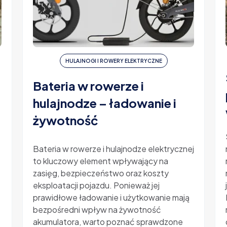
HULAJNOGI I ROWERY ELEKTRYCZNE
Bateria w rowerze i
hulajnodze – ładowanie i
żywotność
-
Bateria w rowerze i hulajnodze elektrycznej
to kluczowy element wpływający na
zasięg, bezpieczeństwo oraz koszty
eksploatacji pojazdu. Ponieważ jej
prawidłowe ładowanie i użytkowanie mają
bezpośredni wpływ na żywotność
akumulatora, warto poznać sprawdzone