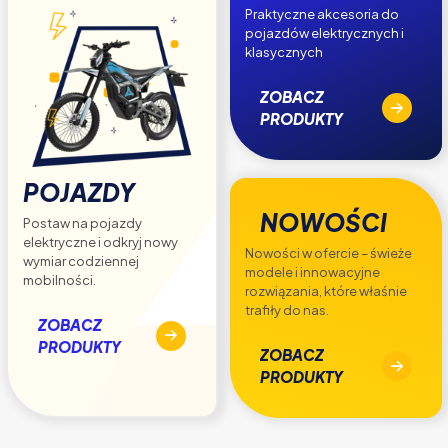
Praktyczne akcesoria do
pojazdów elektrycznych i
klasycznych
ZOBACZ
PRODUKTY
POJAZDY
NOWOŚCI
Postaw na pojazdy
elektryczne i odkryj nowy
Nowości w ofercie – świeże
wymiar codziennej
modele i innowacyjne
mobilności.
rozwiązania, które właśnie
trafiły do nas.
ZOBACZ
PRODUKTY
ZOBACZ
PRODUKTY