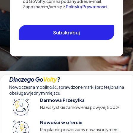
od GoVolty.com na podany adres e-mail.
Zapoznałem/am się z
Polityką Prywatności.
Dlaczego Go
Volty
?
Nowoczesna mobilność, sprawdzone marki i profesjonalna
obsługa w jednym miejscu.
Darmowa Przesyłka
Na wszystkie zamówienia powyżej 500 zł
Nowości w ofercie
Regularnie poszerzamy nasz asortyment.