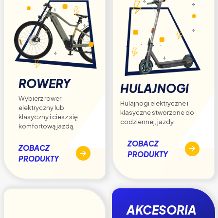
ROWERY
HULAJNOGI
Wybierz rower
Hulajnogi elektryczne i
elektryczny lub
klasyczne stworzone do
klasyczny i ciesz się
codziennej, jazdy.
komfortową jazdą.
ZOBACZ
ZOBACZ
PRODUKTY
PRODUKTY
AKCESORIA