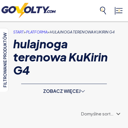
>
>
START
PLATFORMA
HULAJNOGA TERENOWA KUKIRIN G4
FILTROWANIE PRODUKTÓW
hulajnoga
terenowa KuKirin
G4
ZOBACZ WIĘCEJ