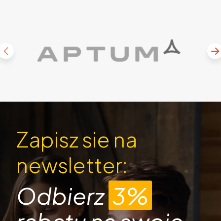
Zapisz sie na
newsletter:
Odbierz
3%
rabatu na swoje