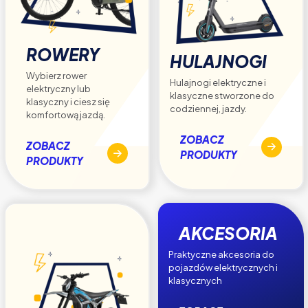
ROWERY
HULAJNOGI
Wybierz rower
Hulajnogi elektryczne i
elektryczny lub
klasyczne stworzone do
klasyczny i ciesz się
codziennej, jazdy.
komfortową jazdą.
ZOBACZ
ZOBACZ
PRODUKTY
PRODUKTY
AKCESORIA
Praktyczne akcesoria do
pojazdów elektrycznych i
klasycznych