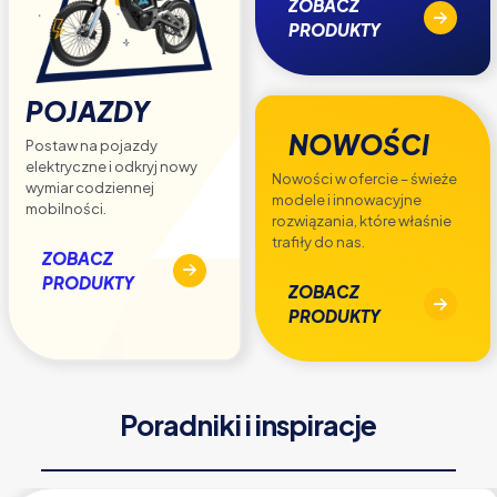
ZOBACZ
PRODUKTY
POJAZDY
NOWOŚCI
Postaw na pojazdy
elektryczne i odkryj nowy
Nowości w ofercie – świeże
wymiar codziennej
modele i innowacyjne
mobilności.
rozwiązania, które właśnie
trafiły do nas.
ZOBACZ
PRODUKTY
ZOBACZ
PRODUKTY
Poradniki i inspiracje