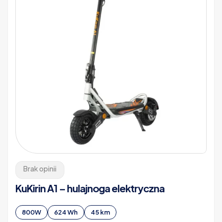
Brak opinii
KuKirin A1 – hulajnoga elektryczna
800W
624 Wh
45 km