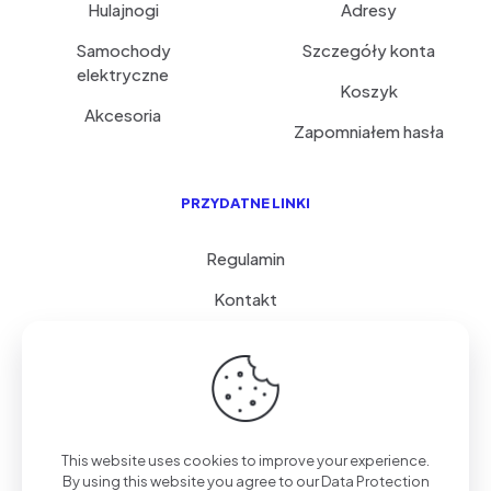
Hulajnogi
Adresy
Samochody
Szczegóły konta
elektryczne
Koszyk
Akcesoria
Zapomniałem hasła
PRZYDATNE LINKI
Regulamin
Kontakt
Serwis i porady
FAQ
© 2026 GoVolty.com | Wszystkie Prawa Zastrzeżone.
This website uses cookies to improve your experience.
Polityka Prywatności
| Realizacja
STPS
By using this website you agree to our
Data Protection