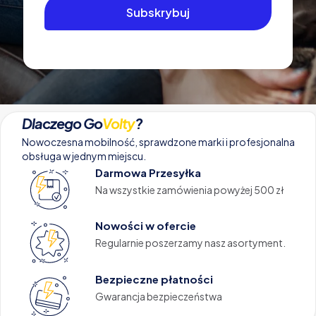
Dlaczego Go
Volty
?
Nowoczesna mobilność, sprawdzone marki i profesjonalna
obsługa w jednym miejscu.
Darmowa Przesyłka
Na wszystkie zamówienia powyżej 500 zł
Nowości w ofercie
Regularnie poszerzamy nasz asortyment.
Bezpieczne płatności
Gwarancja bezpieczeństwa