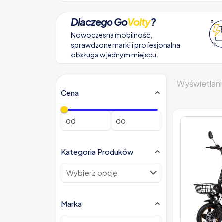
Dlaczego Go
Volty
?
Nowoczesna mobilność,
sprawdzone marki i profesjonalna
obsługa w jednym miejscu.
Wyświetlani
Cena
Kategoria Produków
Marka