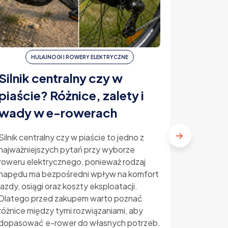
HULAJNOGI I ROWERY ELEKTRYCZNE
H
Silnik centralny czy w
Ubezp
piaście? Różnice, zalety i
elektr
wady w e-rowerach
ile ko
Silnik centralny czy w piaście to jedno z
najważniejszych pytań przy wyborze
Ubezpiecz
roweru elektrycznego, ponieważ rodzaj
temat, kt
napędu ma bezpośredni wpływ na komfort
rosnącą p
jazdy, osiągi oraz koszty eksploatacji.
Kradzieże
Dlatego przed zakupem warto poznać
sprawiają
różnice między tymi rozwiązaniami, aby
zastanawi
dopasować e-rower do własnych potrzeb.