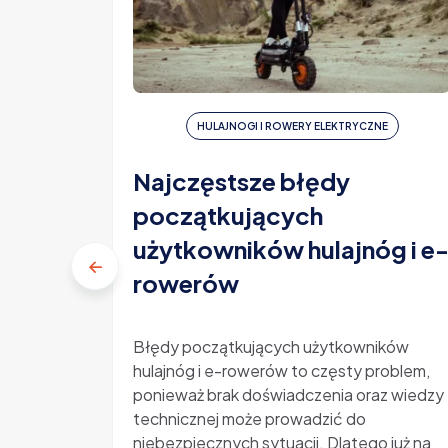
HULAJNOGI I ROWERY ELEKTRYCZNE
Najczęstsze błędy
początkujących
użytkowników hulajnóg i e
rowerów
Błędy początkujących użytkowników
hulajnóg i e-rowerów to częsty problem,
ponieważ brak doświadczenia oraz wiedzy
technicznej może prowadzić do
niebezpiecznych sytuacji. Dlatego już na