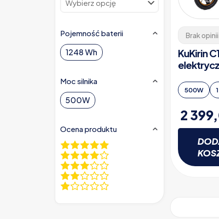
Pojemność baterii
Brak opinii
KuKirin C
1248 Wh
elektryc
Moc silnika
500W
500W
2 399
Ocena produktu
DOD
KOS