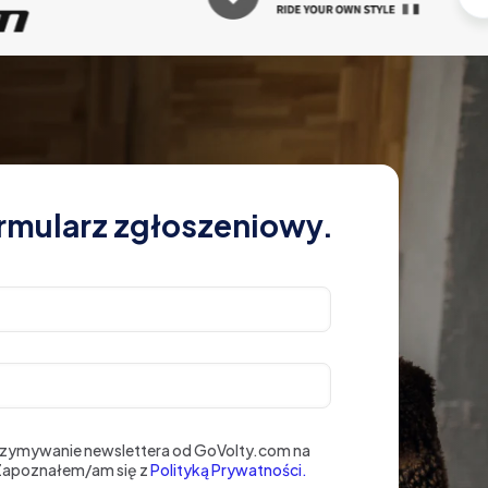
rmularz zgłoszeniowy.
rzymywanie newslettera od GoVolty.com na
 Zapoznałem/am się z
Polityką Prywatności.