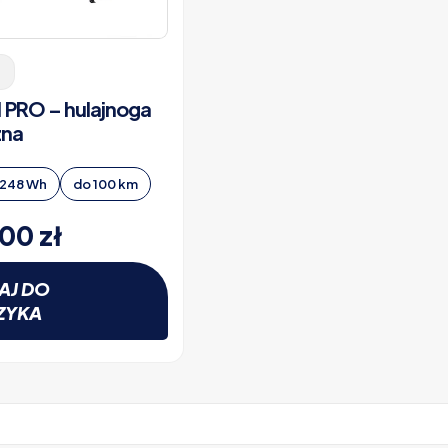
1 PRO – hulajnoga
zna
1248 Wh
do 100 km
,00
zł
AJ DO
ZYKA