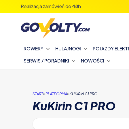
Realizacja zamówień do
48h
ROWERY
HULAJNOGI
POJAZDY ELEK
SERWIS / PORADNIKI
NOWOŚCI
>
>
START
PLATFORMA
KUKIRIN C1 PRO
KuKirin C1 PRO