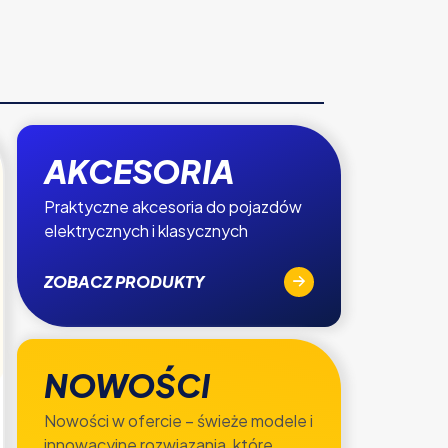
AKCESORIA
Praktyczne akcesoria do pojazdów
elektrycznych i klasycznych
ZOBACZ PRODUKTY
NOWOŚCI
Nowości w ofercie – świeże modele i
innowacyjne rozwiązania, które