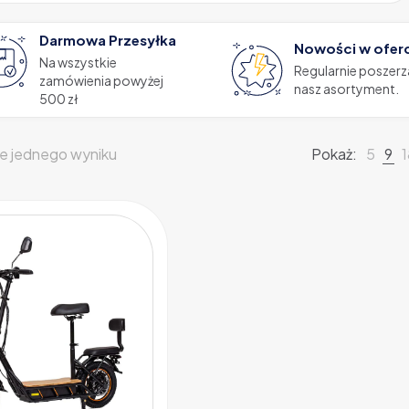
Darmowa Przesyłka
Nowości w ofer
Na wszystkie
Regularnie poszer
zamówienia powyżej
nasz asortyment.
500 zł
e jednego wyniku
Pokaż:
5
9