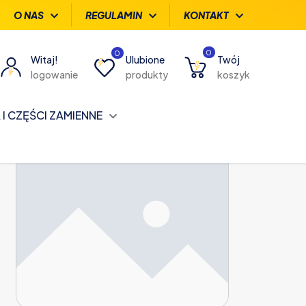
O NAS
REGULAMIN
KONTAKT
0
0
Witaj!
Ulubione
Twój
logowanie
produkty
koszyk
I CZĘŚCI ZAMIENNE