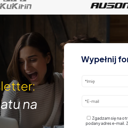
Wypełnij fo
letter:
atu na
Zgadzam się na ot
podany adres e-mail.