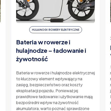
HULAJNOGI I ROWERY ELEKTRYCZNE
Bateria w rowerze i
hulajnodze – ładowanie i
żywotność
-
Bateria w rowerze i hulajnodze elektrycznej
to kluczowy element wpływający na
zasięg, bezpieczeństwo oraz koszty
eksploatacji pojazdu. Ponieważ jej
prawidłowe ładowanie i użytkowanie mają
bezpośredni wpływ na żywotność
akumulatora, warto poznać sprawdzone