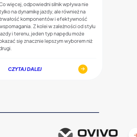
oraz jaki
Co więcej, odpowiedni silnik wpływa nie
elektrycz
tylko na dynamikę jazdy, ale również na
zapewni r
trwałość komponentów i efektywność
wyjaśniam
wspomagania. Z kolei w zależności od stylu
ile koszt
jazdy i terenu, jeden typ napędu może
zakupem
okazać się znacznie lepszym wyborem niż
drugi.
CZYT
CZYTAJ DALEJ