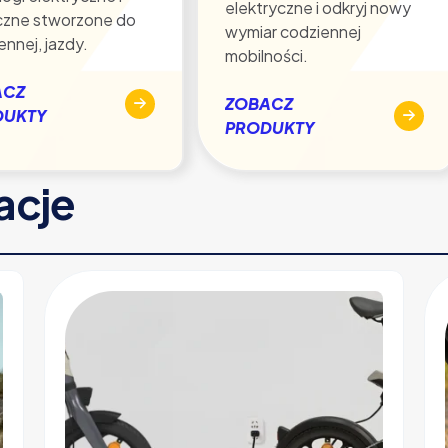
elektryczne i odkryj nowy
czne stworzone do
wymiar codziennej
ennej, jazdy.
mobilności.
ACZ
ZOBACZ
DUKTY
PRODUKTY
racje