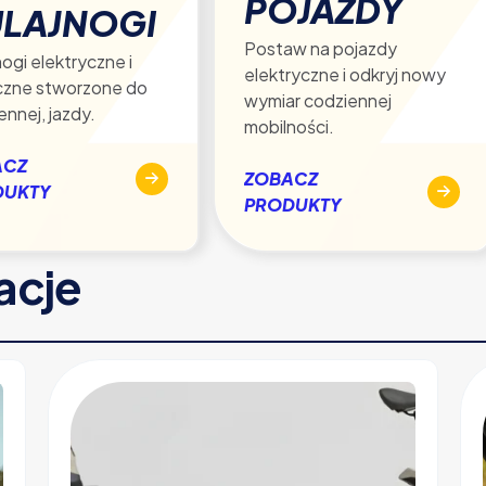
POJAZDY
LAJNOGI
Postaw na pojazdy
ogi elektryczne i
elektryczne i odkryj nowy
czne stworzone do
wymiar codziennej
ennej, jazdy.
mobilności.
ACZ
ZOBACZ
DUKTY
PRODUKTY
racje