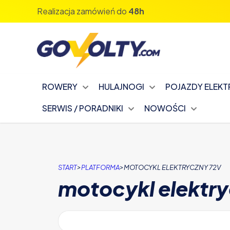
Realizacja zamówień do
48h
ROWERY
HULAJNOGI
POJAZDY ELEK
SERWIS / PORADNIKI
NOWOŚCI
>
>
START
PLATFORMA
MOTOCYKL ELEKTRYCZNY 72V
motocykl elektr