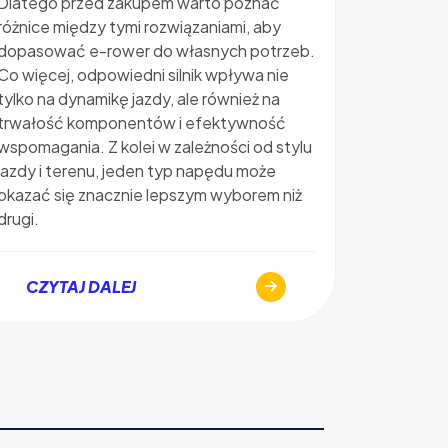
Dlatego przed zakupem warto poznać
sprawiają
różnice między tymi rozwiązaniami, aby
zastanawi
dopasować e-rower do własnych potrzeb.
oraz jaki
Co więcej, odpowiedni silnik wpływa nie
elektrycz
tylko na dynamikę jazdy, ale również na
zapewni r
trwałość komponentów i efektywność
wyjaśniam
wspomagania. Z kolei w zależności od stylu
ile koszt
jazdy i terenu, jeden typ napędu może
zakupem
okazać się znacznie lepszym wyborem niż
drugi.
CZYT
CZYTAJ DALEJ