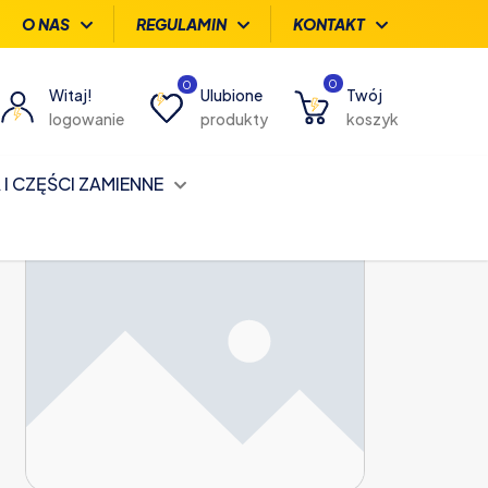
O NAS
REGULAMIN
KONTAKT
0
0
Witaj!
Ulubione
Twój
logowanie
produkty
koszyk
I CZĘŚCI ZAMIENNE