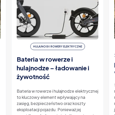
HULAJNOGI I ROWERY ELEKTRYCZNE
Bateria w rowerze i
hulajnodze – ładowanie i
żywotność
-
Bateria w rowerze i hulajnodze elektrycznej
to kluczowy element wpływający na
zasięg, bezpieczeństwo oraz koszty
eksploatacji pojazdu. Ponieważ jej