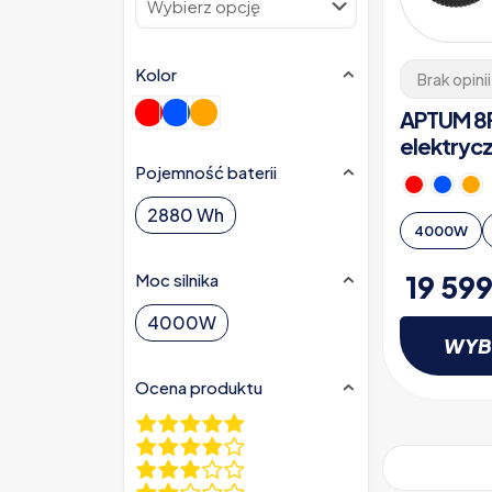
Kolor
Brak opinii
APTUM 8F
elektryc
Pojemność baterii
2880 Wh
4000W
19 59
Moc silnika
4000W
WYB
Ocena produktu
Ten
produkt
ma
wiele