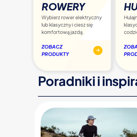
ROWERY
HU
Wybierz rower elektryczny
Hulajn
lub klasyczny i ciesz się
klasy
komfortową jazdą.
codzi
ZOBACZ
ZOB
PRODUKTY
PRO
Poradniki i inspi