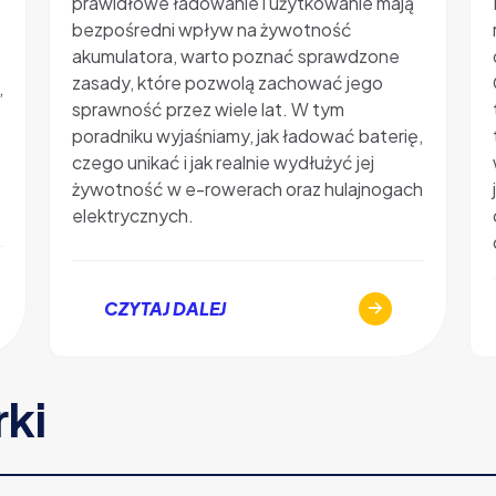
prawidłowe ładowanie i użytkowanie mają
bezpośredni wpływ na żywotność
akumulatora, warto poznać sprawdzone
zasady, które pozwolą zachować jego
,
sprawność przez wiele lat. W tym
poradniku wyjaśniamy, jak ładować baterię,
czego unikać i jak realnie wydłużyć jej
żywotność w e-rowerach oraz hulajnogach
elektrycznych.
CZYTAJ DALEJ
rki