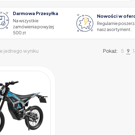
Darmowa Przesyłka
Nowości w ofer
Na wszystkie
Regularnie poszer
zamówienia powyżej
nasz asortyment.
500 zł
e jednego wyniku
Pokaż:
5
9