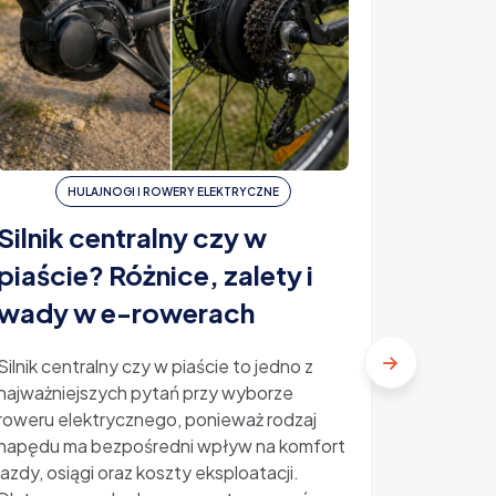
HULAJNOGI I ROWERY ELEKTRYCZNE
H
Silnik centralny czy w
Ubezp
piaście? Różnice, zalety i
elektr
wady w e-rowerach
ile ko
Silnik centralny czy w piaście to jedno z
najważniejszych pytań przy wyborze
Ubezpiecz
roweru elektrycznego, ponieważ rodzaj
temat, kt
napędu ma bezpośredni wpływ na komfort
rosnącą p
jazdy, osiągi oraz koszty eksploatacji.
Kradzieże