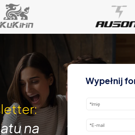
Wypełnij fo
letter:
atu na