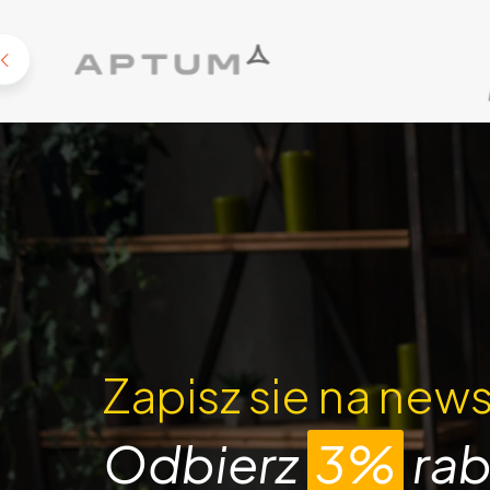
Zapisz sie na news
Odbierz
3%
rab