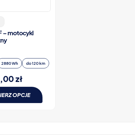
 – motocykl
zny
2880 Wh
do 120 km
9,00
zł
IERZ OPCJE