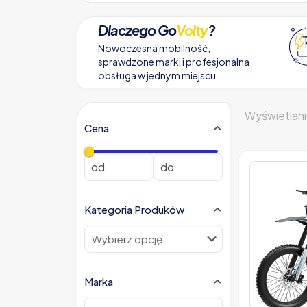
Dlaczego Go
Volty
?
Nowoczesna mobilność,
sprawdzone marki i profesjonalna
obsługa w jednym miejscu.
Wyświetlani
Cena
Kategoria Produków
Marka