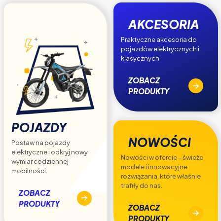
AKCESORIA
Praktyczne akcesoria do
pojazdów elektrycznych i
klasycznych
ZOBACZ
PRODUKTY
POJAZDY
NOWOŚCI
Postaw na pojazdy
elektryczne i odkryj nowy
Nowości w ofercie – świeże
wymiar codziennej
modele i innowacyjne
mobilności.
rozwiązania, które właśnie
trafiły do nas.
ZOBACZ
PRODUKTY
ZOBACZ
PRODUKTY