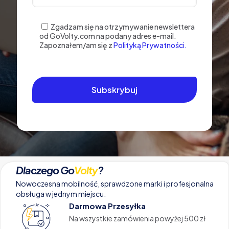
Zgadzam się na otrzymywanie newslettera
od GoVolty.com na podany adres e-mail.
Zapoznałem/am się z
Polityką Prywatności.
Dlaczego Go
Volty
?
Nowoczesna mobilność, sprawdzone marki i profesjonalna
obsługa w jednym miejscu.
Darmowa Przesyłka
Na wszystkie zamówienia powyżej 500 zł