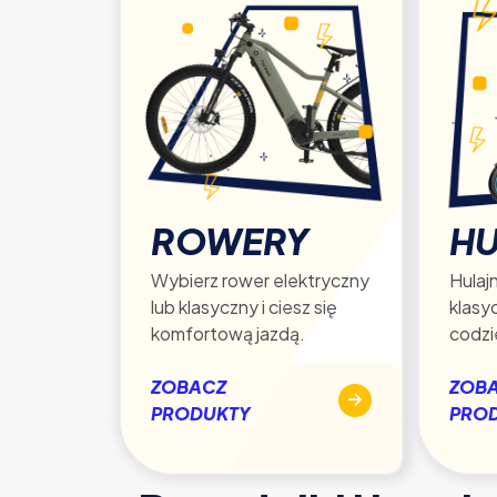
ROWERY
HU
Wybierz rower elektryczny
Hulajn
lub klasyczny i ciesz się
klasy
komfortową jazdą.
codzi
ZOBACZ
ZOB
PRODUKTY
PRO