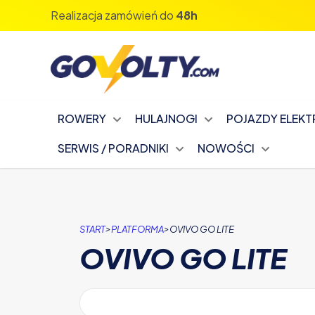
Realizacja zamówień do
48h
ROWERY
HULAJNOGI
POJAZDY ELEK
SERWIS / PORADNIKI
NOWOŚCI
>
>
START
PLATFORMA
OVIVO GO LITE
OVIVO GO LITE