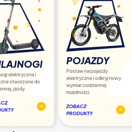
POJAZDY
LAJNOGI
Postaw na pojazdy
ogi elektryczne i
elektryczne i odkryj nowy
czne stworzone do
wymiar codziennej
ennej, jazdy.
mobilności.
ACZ
ZOBACZ
DUKTY
PRODUKTY