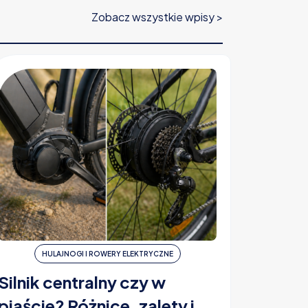
Zobacz wszystkie wpisy >
HULAJNOGI I ROWERY ELEKTRYCZNE
H
Silnik centralny czy w
Ubezp
piaście? Różnice, zalety i