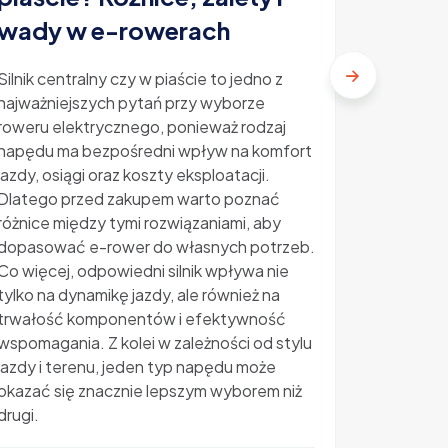
elektr
wady w e-rowerach
ile ko
Silnik centralny czy w piaście to jedno z
najważniejszych pytań przy wyborze
Ubezpiecz
roweru elektrycznego, ponieważ rodzaj
temat, kt
napędu ma bezpośredni wpływ na komfort
rosnącą p
jazdy, osiągi oraz koszty eksploatacji.
Kradzieże
Dlatego przed zakupem warto poznać
sprawiają
różnice między tymi rozwiązaniami, aby
zastanawi
dopasować e-rower do własnych potrzeb.
oraz jaki
Co więcej, odpowiedni silnik wpływa nie
elektrycz
tylko na dynamikę jazdy, ale również na
zapewni r
trwałość komponentów i efektywność
wyjaśniam
wspomagania. Z kolei w zależności od stylu
ile koszt
jazdy i terenu, jeden typ napędu może
zakupem
okazać się znacznie lepszym wyborem niż
drugi.