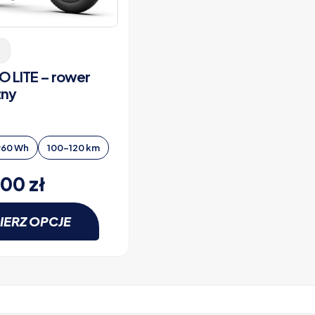
 LITE – rower
zny
960 Wh
100-120 km
,00
zł
IERZ OPCJE