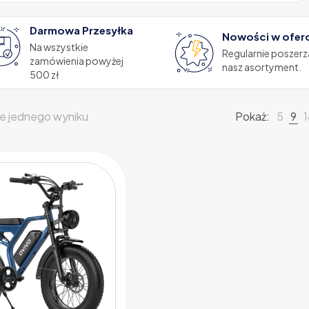
Darmowa Przesyłka
Nowości w ofer
Na wszystkie
Regularnie poszer
zamówienia powyżej
nasz asortyment.
500 zł
e jednego wyniku
Pokaż:
5
9