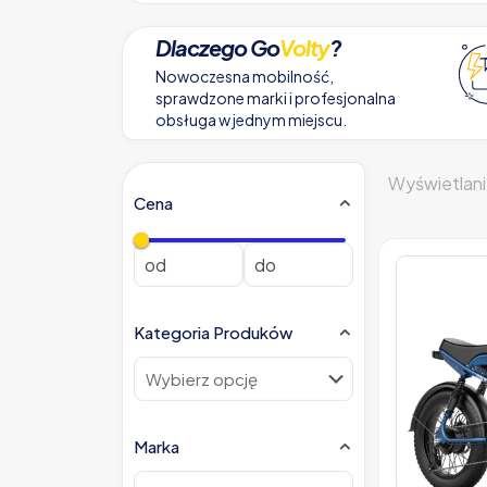
Dlaczego Go
Volty
?
Nowoczesna mobilność,
sprawdzone marki i profesjonalna
obsługa w jednym miejscu.
Wyświetlani
Cena
Kategoria Produków
Marka