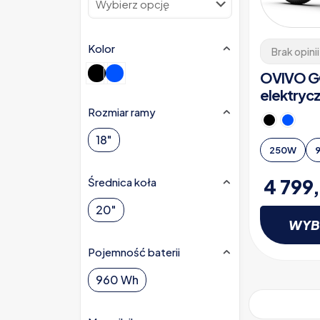
Kolor
Brak opinii
OVIVO GO
elektryc
Rozmiar ramy
18"
250W
4 799
Średnica koła
20"
WYB
Pojemność baterii
Ten
produkt
960 Wh
ma
wiele