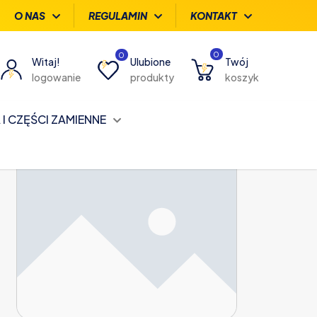
O NAS
REGULAMIN
KONTAKT
0
0
Witaj!
Ulubione
Twój
logowanie
produkty
koszyk
I CZĘŚCI ZAMIENNE