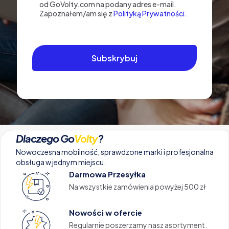
od GoVolty.com na podany adres e-mail.
Zapoznałem/am się z
Polityką Prywatności.
Dlaczego Go
Volty
?
Nowoczesna mobilność, sprawdzone marki i profesjonalna
obsługa w jednym miejscu.
Darmowa Przesyłka
Na wszystkie zamówienia powyżej 500 zł
Nowości w ofercie
Regularnie poszerzamy nasz asortyment.