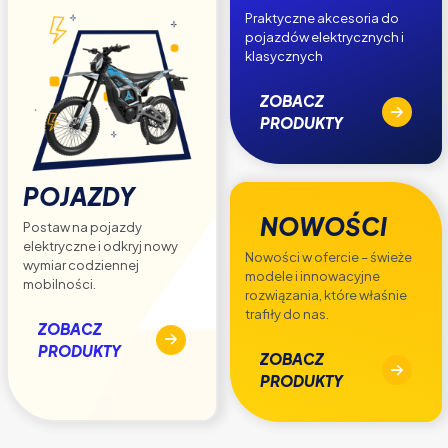
Praktyczne akcesoria do
pojazdów elektrycznych i
klasycznych
ZOBACZ
PRODUKTY
POJAZDY
NOWOŚCI
Postaw na pojazdy
elektryczne i odkryj nowy
Nowości w ofercie – świeże
wymiar codziennej
modele i innowacyjne
mobilności.
rozwiązania, które właśnie
trafiły do nas.
ZOBACZ
PRODUKTY
ZOBACZ
PRODUKTY