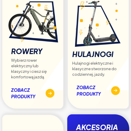
ROWERY
HULAJNOGI
Wybierz rower
Hulajnogi elektryczne i
elektryczny lub
klasyczne stworzone do
klasyczny i ciesz się
codziennej, jazdy.
komfortową jazdą.
ZOBACZ
ZOBACZ
PRODUKTY
PRODUKTY
AKCESORIA