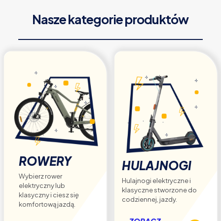
Opcje
Nasze kategorie produktów
można
wybrać
na
stronie
produktu
ROWERY
HULAJNOGI
Wybierz rower
Hulajnogi elektryczne i
elektryczny lub
klasyczne stworzone do
klasyczny i ciesz się
codziennej, jazdy.
komfortową jazdą.