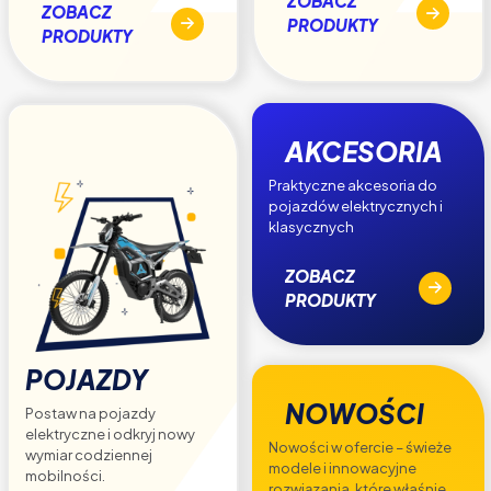
ZOBACZ
ZOBACZ
PRODUKTY
PRODUKTY
AKCESORIA
Praktyczne akcesoria do
pojazdów elektrycznych i
klasycznych
ZOBACZ
PRODUKTY
POJAZDY
NOWOŚCI
Postaw na pojazdy
elektryczne i odkryj nowy
Nowości w ofercie – świeże
wymiar codziennej
modele i innowacyjne
mobilności.
rozwiązania, które właśnie