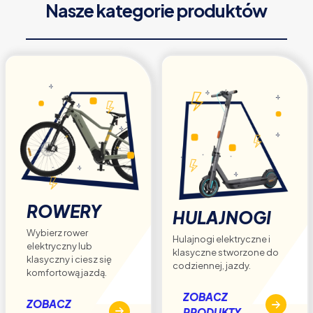
Nasze kategorie produktów
można
wybrać
na
stronie
produktu
ROWERY
HULAJNOGI
Wybierz rower
Hulajnogi elektryczne i
elektryczny lub
klasyczne stworzone do
klasyczny i ciesz się
codziennej, jazdy.
komfortową jazdą.
ZOBACZ
ZOBACZ
PRODUKTY