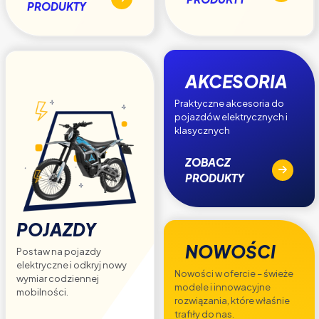
PRODUKTY
AKCESORIA
Praktyczne akcesoria do
pojazdów elektrycznych i
klasycznych
ZOBACZ
PRODUKTY
POJAZDY
NOWOŚCI
Postaw na pojazdy
elektryczne i odkryj nowy
Nowości w ofercie – świeże
wymiar codziennej
modele i innowacyjne
mobilności.
rozwiązania, które właśnie
trafiły do nas.