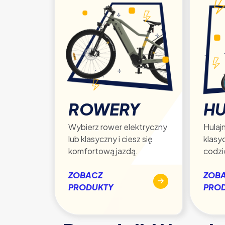
ROWERY
HU
Wybierz rower elektryczny
Hulajn
lub klasyczny i ciesz się
klasy
komfortową jazdą.
codzi
ZOBACZ
ZOB
PRODUKTY
PRO