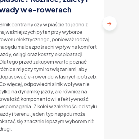
elektr
wady w e-rowerach
ile ko
Silnik centralny czy w piaście to jedno z
najważniejszych pytań przy wyborze
Ubezpiecz
roweru elektrycznego, ponieważ rodzaj
temat, kt
napędu ma bezpośredni wpływ na komfort
rosnącą p
jazdy, osiągi oraz koszty eksploatacji.
Kradzieże
Dlatego przed zakupem warto poznać
sprawiają
różnice między tymi rozwiązaniami, aby
zastanawi
dopasować e-rower do własnych potrzeb.
oraz jaki
Co więcej, odpowiedni silnik wpływa nie
elektrycz
tylko na dynamikę jazdy, ale również na
zapewni r
trwałość komponentów i efektywność
wyjaśniam
wspomagania. Z kolei w zależności od stylu
ile koszt
jazdy i terenu, jeden typ napędu może
zakupem
okazać się znacznie lepszym wyborem niż
drugi.