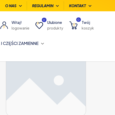
O NAS
REGULAMIN
KONTAKT
0
0
Witaj!
Ulubione
Twój
logowanie
produkty
koszyk
I CZĘŚCI ZAMIENNE