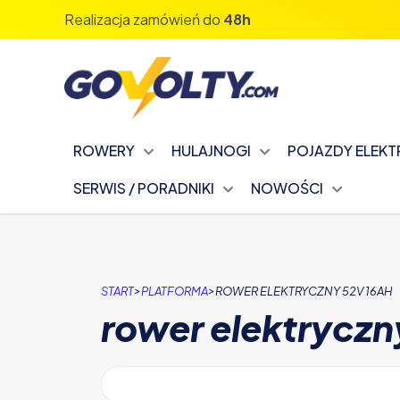
ROWERY
HULAJNOGI
POJAZDY ELEK
SERWIS / PORADNIKI
NOWOŚCI
>
>
START
PLATFORMA
ROWER ELEKTRYCZNY 52V 16AH
rower elektryczn