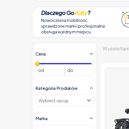
Dlaczego Go
Volty
?
Nowoczesna mobilność,
sprawdzone marki i profesjonalna
obsługa w jednym miejscu.
Wyświetlani
Cena
Kategoria Produków
Marka