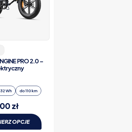
GINE PRO 2.0 –
ektryczny
832 Wh
do 110 km
,00
zł
IERZ OPCJE