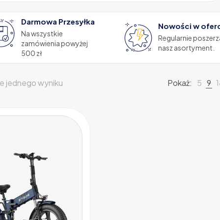
Darmowa Przesyłka
Nowości w ofer
Na wszystkie
Regularnie poszer
zamówienia powyżej
nasz asortyment.
500 zł
e jednego wyniku
Pokaż:
5
9