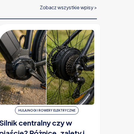
Zobacz wszystkie wpisy >
HULAJNOGI I ROWERY ELEKTRYCZNE
H
Silnik centralny czy w
Ubezp
piaście? Różnice, zalety i