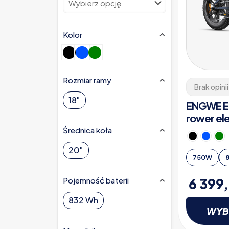
Kolor
Rozmiar ramy
Brak opinii
18"
ENGWE EN
rower el
Średnica koła
20"
750W
6 399
Pojemność baterii
832 Wh
WYB