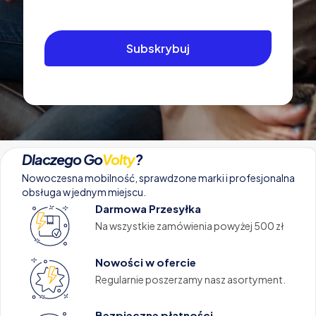
Dlaczego Go
Volty
?
Nowoczesna mobilność, sprawdzone marki i profesjonalna
obsługa w jednym miejscu.
Darmowa Przesyłka
Na wszystkie zamówienia powyżej 500 zł
Nowości w ofercie
Regularnie poszerzamy nasz asortyment.
Bezpieczne płatności