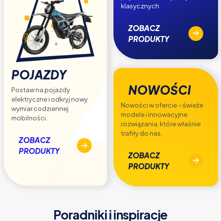
klasycznych
ZOBACZ
PRODUKTY
POJAZDY
NOWOŚCI
Postaw na pojazdy
elektryczne i odkryj nowy
Nowości w ofercie – świeże
wymiar codziennej
modele i innowacyjne
mobilności.
rozwiązania, które właśnie
trafiły do nas.
ZOBACZ
PRODUKTY
ZOBACZ
PRODUKTY
Poradniki i inspiracje