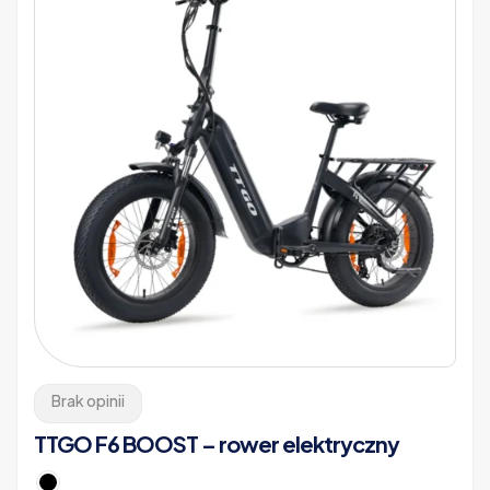
Opcje
można
wybrać
na
stronie
produktu
Brak opinii
TTGO F6 BOOST – rower elektryczny