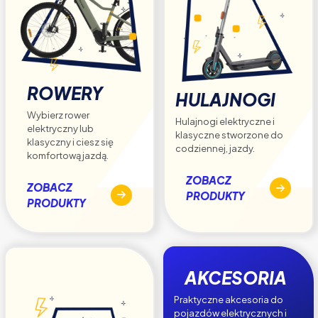
ROWERY
HULAJNOGI
Wybierz rower
Hulajnogi elektryczne i
elektryczny lub
klasyczne stworzone do
klasyczny i ciesz się
codziennej, jazdy.
komfortową jazdą.
ZOBACZ
ZOBACZ
PRODUKTY
PRODUKTY
AKCESORIA
Praktyczne akcesoria do
pojazdów elektrycznych i