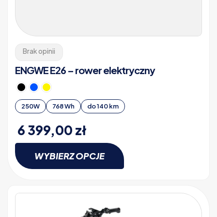
Brak opinii
ENGWE E26 – rower elektryczny
250W
768 Wh
do 140 km
6 399,00
zł
WYBIERZ OPCJE
Ten
produkt
ma
wiele
wariantów.