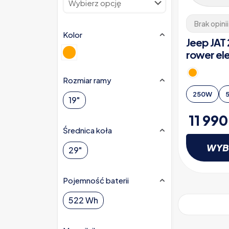
Brak opinii
Kolor
Jeep JAT
rower el
Rozmiar ramy
250W
19"
11 99
Średnica koła
WYB
29"
Ten
Pojemność baterii
produkt
ma
522 Wh
wiele
wariantów.