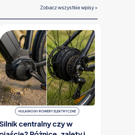
Zobacz wszystkie wpisy >
HULAJNOGI I ROWERY ELEKTRYCZNE
H
Silnik centralny czy w
Ubezp
piaście? Różnice, zalety i