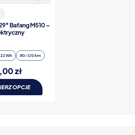
 29″ Bafang M510 –
ektryczny
522 Wh
80-120 km
0,00
zł
IERZ OPCJE