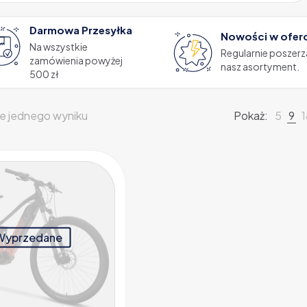
Darmowa Przesyłka
Nowości w ofer
Na wszystkie
Regularnie poszer
zamówienia powyżej
nasz asortyment.
500 zł
e jednego wyniku
Pokaż:
5
9
Wyprzedane