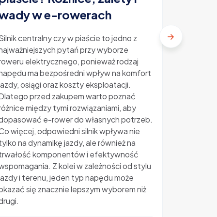
elektr
wady w e-rowerach
ile ko
Silnik centralny czy w piaście to jedno z
najważniejszych pytań przy wyborze
Ubezpiecz
roweru elektrycznego, ponieważ rodzaj
temat, kt
napędu ma bezpośredni wpływ na komfort
rosnącą p
jazdy, osiągi oraz koszty eksploatacji.
Kradzieże
Dlatego przed zakupem warto poznać
sprawiają
różnice między tymi rozwiązaniami, aby
zastanawi
dopasować e-rower do własnych potrzeb.
oraz jaki
Co więcej, odpowiedni silnik wpływa nie
elektrycz
tylko na dynamikę jazdy, ale również na
zapewni r
trwałość komponentów i efektywność
wyjaśniam
wspomagania. Z kolei w zależności od stylu
ile koszt
jazdy i terenu, jeden typ napędu może
zakupem
okazać się znacznie lepszym wyborem niż
drugi.