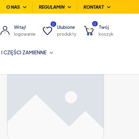
O NAS
REGULAMIN
KONTAKT
0
0
Witaj!
Ulubione
Twój
logowanie
produkty
koszyk
I CZĘŚCI ZAMIENNE