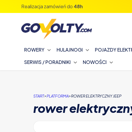
Zapisz się na nasz newsletter!
ROWERY
HULAJNOGI
POJAZDY ELEK
SERWIS / PORADNIKI
NOWOŚCI
>
>
START
PLATFORMA
ROWER ELEKTRYCZNY JEEP
rower elektryczn