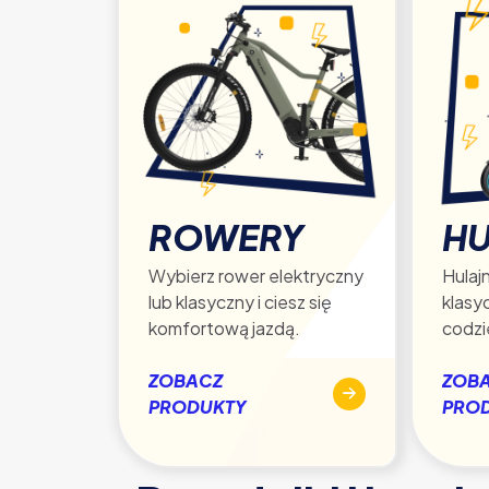
ROWERY
HU
Wybierz rower elektryczny
Hulajn
lub klasyczny i ciesz się
klasy
komfortową jazdą.
codzi
ZOBACZ
ZOB
PRODUKTY
PRO