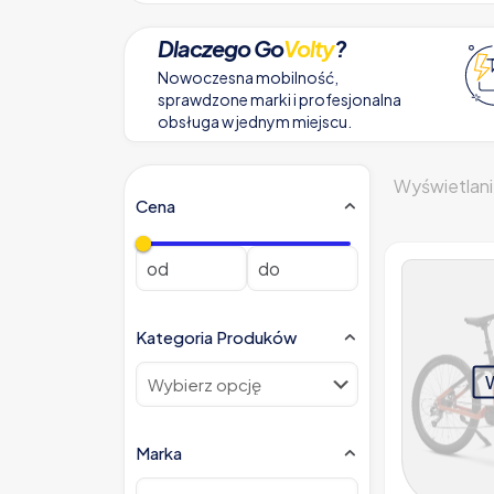
Dlaczego Go
Volty
?
Nowoczesna mobilność,
sprawdzone marki i profesjonalna
obsługa w jednym miejscu.
Wyświetlani
Cena
Kategoria Produków
Marka