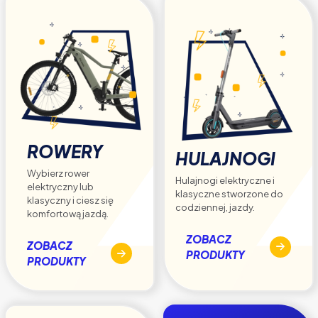
produktu
ROWERY
HULAJNOGI
Wybierz rower
Hulajnogi elektryczne i
elektryczny lub
klasyczne stworzone do
klasyczny i ciesz się
codziennej, jazdy.
komfortową jazdą.
ZOBACZ
ZOBACZ
PRODUKTY
PRODUKTY