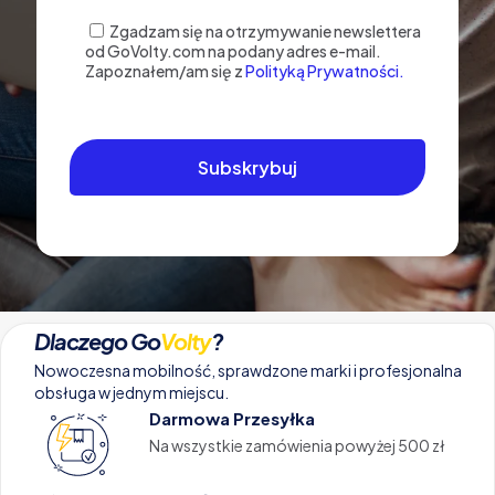
Zgadzam się na otrzymywanie newslettera
od GoVolty.com na podany adres e-mail.
Zapoznałem/am się z
Polityką Prywatności.
Dlaczego Go
Volty
?
Nowoczesna mobilność, sprawdzone marki i profesjonalna
obsługa w jednym miejscu.
Darmowa Przesyłka
Na wszystkie zamówienia powyżej 500 zł