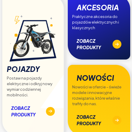
AKCESORIA
Praktyczne akcesoria do
pojazdów elektrycznych i
klasycznych
ZOBACZ
PRODUKTY
POJAZDY
NOWOŚCI
Postaw na pojazdy
elektryczne i odkryj nowy
Nowości w ofercie – świeże
wymiar codziennej
modele i innowacyjne
mobilności.
rozwiązania, które właśnie
trafiły do nas.
ZOBACZ
PRODUKTY
ZOBACZ
PRODUKTY