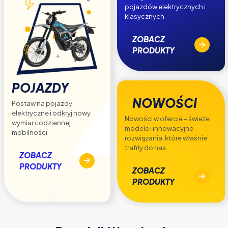
pojazdów elektrycznych i
klasycznych
ZOBACZ
PRODUKTY
POJAZDY
NOWOŚCI
Postaw na pojazdy
elektryczne i odkryj nowy
Nowości w ofercie – świeże
wymiar codziennej
modele i innowacyjne
mobilności.
rozwiązania, które właśnie
trafiły do nas.
ZOBACZ
PRODUKTY
ZOBACZ
PRODUKTY