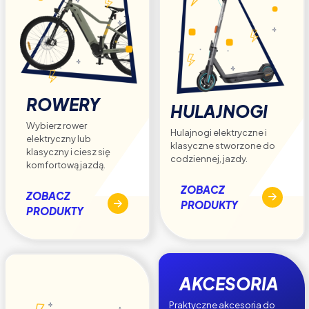
ROWERY
HULAJNOGI
Wybierz rower
Hulajnogi elektryczne i
elektryczny lub
klasyczne stworzone do
klasyczny i ciesz się
codziennej, jazdy.
komfortową jazdą.
ZOBACZ
ZOBACZ
PRODUKTY
PRODUKTY
AKCESORIA
Praktyczne akcesoria do