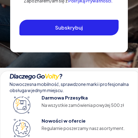
Zapoznałem/am się z
Polityką Prywatności.
Dlaczego Go
Volty
?
Nowoczesna mobilność, sprawdzone marki i profesjonalna
obsługa w jednym miejscu.
Darmowa Przesyłka
Na wszystkie zamówienia powyżej 500 zł
Nowości w ofercie
Regularnie poszerzamy nasz asortyment.