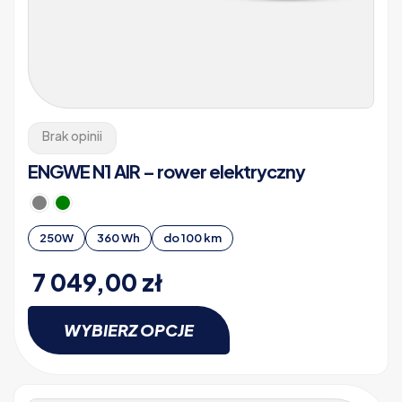
Brak opinii
ENGWE N1 AIR – rower elektryczny
250W
360 Wh
do 100 km
7 049,00
zł
WYBIERZ OPCJE
Ten
produkt
ma