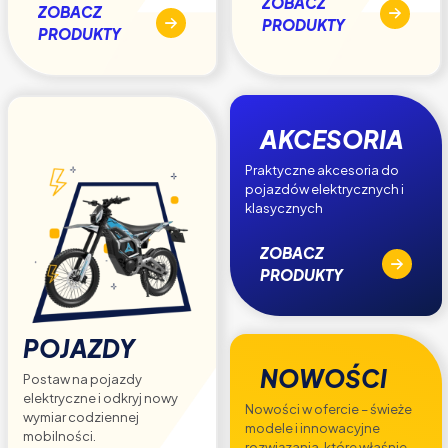
ZOBACZ
ZOBACZ
PRODUKTY
PRODUKTY
AKCESORIA
Praktyczne akcesoria do
pojazdów elektrycznych i
klasycznych
ZOBACZ
PRODUKTY
POJAZDY
NOWOŚCI
Postaw na pojazdy
elektryczne i odkryj nowy
Nowości w ofercie – świeże
wymiar codziennej
modele i innowacyjne
mobilności.
rozwiązania, które właśnie