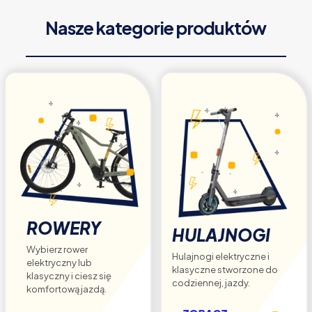
wariantów.
Opcje
Nasze kategorie produktów
można
wybrać
na
stronie
produktu
ROWERY
HULAJNOGI
Wybierz rower
Hulajnogi elektryczne i
elektryczny lub
klasyczne stworzone do
klasyczny i ciesz się
codziennej, jazdy.
komfortową jazdą.