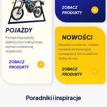
ZOBACZ
PRODUKTY
POJAZDY
NOWOŚCI
Postaw na pojazdy
elektryczne i odkryj nowy
Nowości w ofercie – świeże
wymiar codziennej
modele i innowacyjne
mobilności.
rozwiązania, które właśnie
trafiły do nas.
ZOBACZ
PRODUKTY
ZOBACZ
PRODUKTY
Poradniki i inspiracje