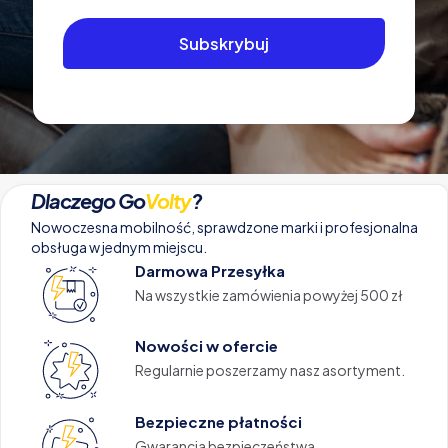
Dlaczego Go
Volty
?
Nowoczesna mobilność, sprawdzone marki i profesjonalna
obsługa w jednym miejscu.
Darmowa Przesyłka
Na wszystkie zamówienia powyżej 500 zł
Nowości w ofercie
Regularnie poszerzamy nasz asortyment.
Bezpieczne płatności
Gwarancja bezpieczeństwa