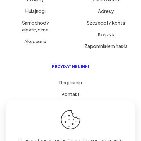
Hulajnogi
Adresy
Samochody
Szczegóły konta
elektryczne
Koszyk
Akcesoria
Zapomniałem hasła
PRZYDATNE LINKI
Regulamin
Kontakt
Serwis i porady
FAQ
© 2026 GoVolty.com | Wszystkie Prawa Zastrzeżone.
This website uses cookies to improve your experience.