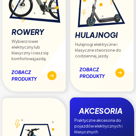
ROWERY
HULAJNOGI
Wybierz rower
Hulajnogi elektryczne i
elektryczny lub
klasyczne stworzone do
klasyczny i ciesz się
codziennej, jazdy.
komfortową jazdą.
ZOBACZ
ZOBACZ
PRODUKTY
PRODUKTY
AKCESORIA
Praktyczne akcesoria do
pojazdów elektrycznych i
klasycznych