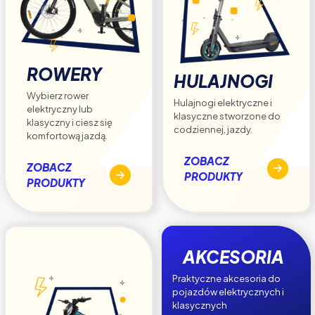
ROWERY
HULAJNOGI
Wybierz rower
Hulajnogi elektryczne i
elektryczny lub
klasyczne stworzone do
klasyczny i ciesz się
codziennej, jazdy.
komfortową jazdą.
ZOBACZ
ZOBACZ
PRODUKTY
PRODUKTY
AKCESORIA
Praktyczne akcesoria do
pojazdów elektrycznych i
klasycznych