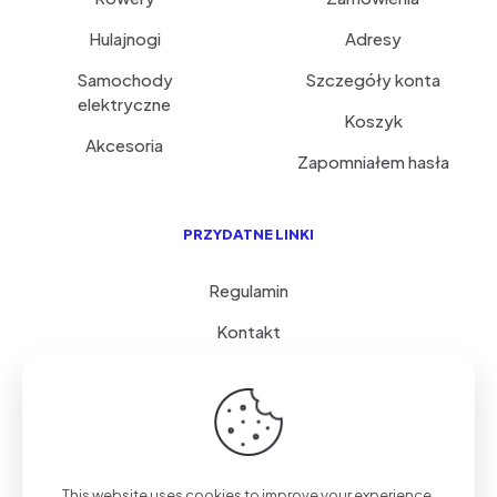
Hulajnogi
Adresy
Samochody
Szczegóły konta
elektryczne
Koszyk
Akcesoria
Zapomniałem hasła
PRZYDATNE LINKI
Regulamin
Kontakt
Serwis i porady
FAQ
© 2026 GoVolty.com | Wszystkie Prawa Zastrzeżone.
This website uses cookies to improve your experience.