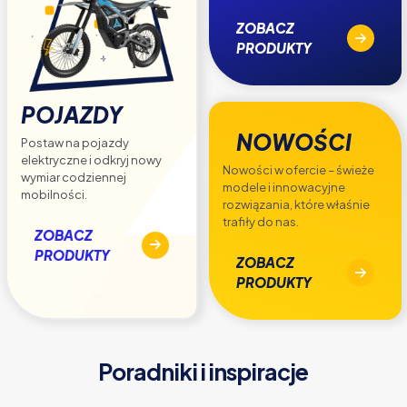
ZOBACZ
PRODUKTY
POJAZDY
NOWOŚCI
Postaw na pojazdy
elektryczne i odkryj nowy
Nowości w ofercie – świeże
wymiar codziennej
modele i innowacyjne
mobilności.
rozwiązania, które właśnie
trafiły do nas.
ZOBACZ
PRODUKTY
ZOBACZ
PRODUKTY
Poradniki i inspiracje