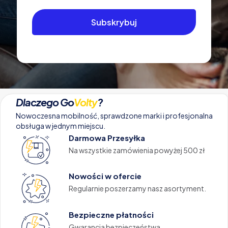
Dlaczego Go
Volty
?
Nowoczesna mobilność, sprawdzone marki i profesjonalna
obsługa w jednym miejscu.
Darmowa Przesyłka
Na wszystkie zamówienia powyżej 500 zł
Nowości w ofercie
Regularnie poszerzamy nasz asortyment.
Bezpieczne płatności
Gwarancja bezpieczeństwa