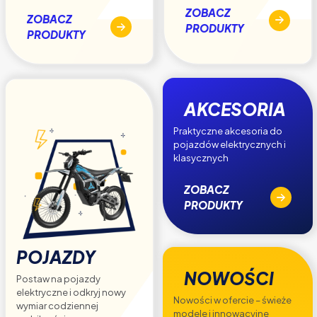
ZOBACZ
ZOBACZ
PRODUKTY
PRODUKTY
AKCESORIA
Praktyczne akcesoria do
pojazdów elektrycznych i
klasycznych
ZOBACZ
PRODUKTY
POJAZDY
NOWOŚCI
Postaw na pojazdy
elektryczne i odkryj nowy
Nowości w ofercie – świeże
wymiar codziennej
modele i innowacyjne