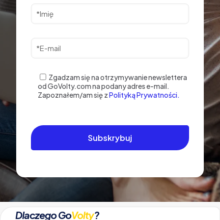
Zgadzam się na otrzymywanie newslettera
od GoVolty.com na podany adres e-mail.
Zapoznałem/am się z
Polityką Prywatności.
Dlaczego Go
Volty
?