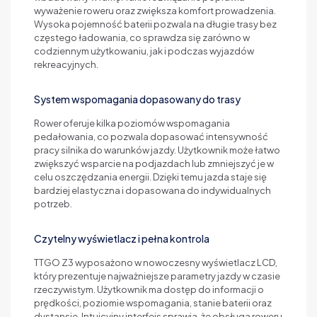
wyważenie roweru oraz zwiększa komfort prowadzenia.
Wysoka pojemność baterii pozwala na długie trasy bez
częstego ładowania, co sprawdza się zarówno w
codziennym użytkowaniu, jak i podczas wyjazdów
rekreacyjnych.
System wspomagania dopasowany do trasy
Rower oferuje kilka poziomów wspomagania
pedałowania, co pozwala dopasować intensywność
pracy silnika do warunków jazdy. Użytkownik może łatwo
zwiększyć wsparcie na podjazdach lub zmniejszyć je w
celu oszczędzania energii. Dzięki temu jazda staje się
bardziej elastyczna i dopasowana do indywidualnych
potrzeb.
Czytelny wyświetlacz i pełna kontrola
TTGO Z3 wyposażono w nowoczesny wyświetlacz LCD,
który prezentuje najważniejsze parametry jazdy w czasie
rzeczywistym. Użytkownik ma dostęp do informacji o
prędkości, poziomie wspomagania, stanie baterii oraz
dystansie. Intuicyjny interfejs sprawia, że obsługa roweru