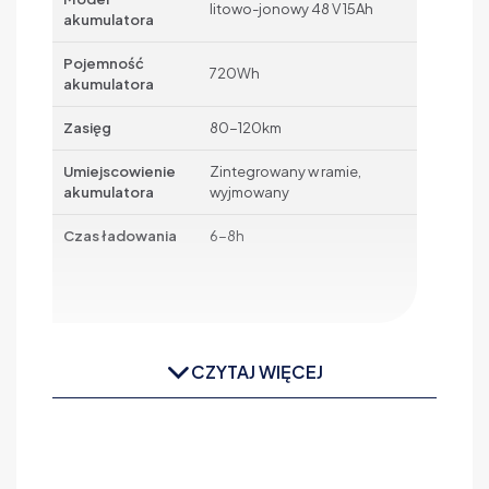
litowo-jonowy 48 V 15Ah
akumulatora
Pojemność
720Wh
akumulatora
Zasięg
80-120km
Umiejscowienie
Zintegrowany w ramie,
akumulatora
wyjmowany
Czas ładowania
6-8h
CZYTAJ WIĘCEJ