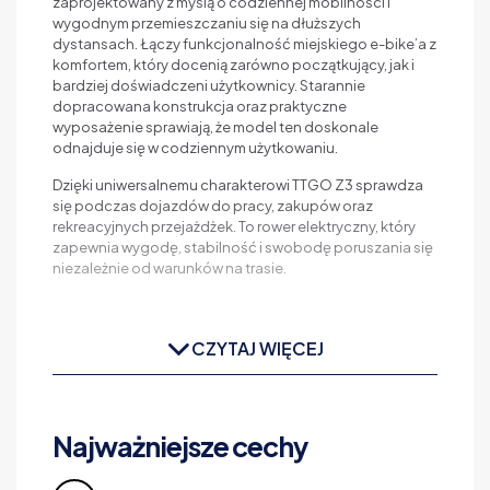
zaprojektowany z myślą o codziennej mobilności i
wygodnym przemieszczaniu się na dłuższych
dystansach. Łączy funkcjonalność miejskiego e-bike’a z
komfortem, który docenią zarówno początkujący, jak i
bardziej doświadczeni użytkownicy. Starannie
dopracowana konstrukcja oraz praktyczne
wyposażenie sprawiają, że model ten doskonale
odnajduje się w codziennym użytkowaniu.
Dzięki uniwersalnemu charakterowi TTGO Z3 sprawdza
się podczas dojazdów do pracy, zakupów oraz
rekreacyjnych przejażdżek. To rower elektryczny, który
zapewnia wygodę, stabilność i swobodę poruszania się
niezależnie od warunków na trasie.
CZYTAJ WIĘCEJ
Najważniejsze cechy