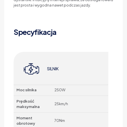
jest prosta i wygodna nawet podczas jazdy.
Specyfikacja
SILNIK
Moc silnika
250W
Prędkość
25km/h
maksymalna
Moment
70Nm
obrotowy