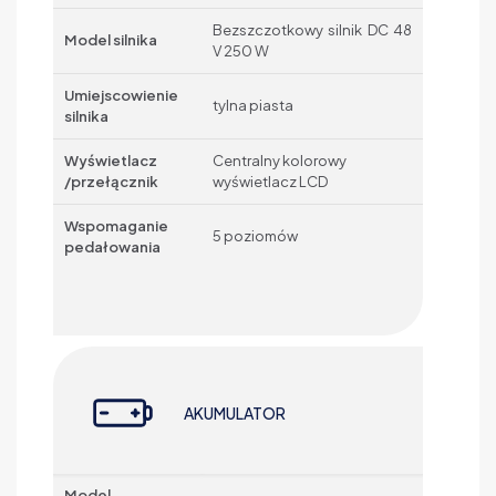
Bezszczotkowy silnik DC 48
Model silnika
V 250 W
Umiejscowienie
tylna piasta
silnika
Wyświetlacz
Centralny kolorowy
/przełącznik
wyświetlacz LCD
Wspomaganie
5 poziomów
pedałowania
AKUMULATOR
Model