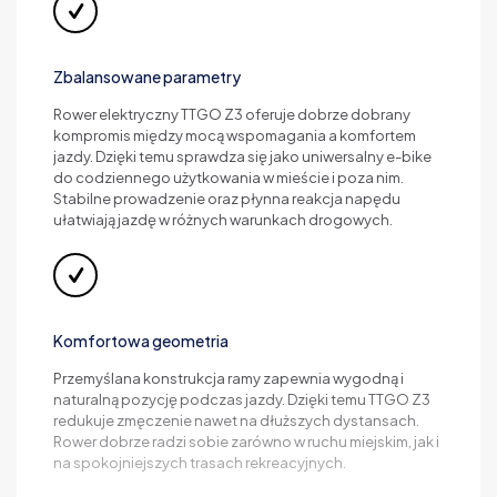
Zbalansowane parametry
Rower elektryczny TTGO Z3 oferuje dobrze dobrany
kompromis między mocą wspomagania a komfortem
jazdy. Dzięki temu sprawdza się jako uniwersalny e-bike
do codziennego użytkowania w mieście i poza nim.
Stabilne prowadzenie oraz płynna reakcja napędu
ułatwiają jazdę w różnych warunkach drogowych.
Komfortowa geometria
Przemyślana konstrukcja ramy zapewnia wygodną i
naturalną pozycję podczas jazdy. Dzięki temu TTGO Z3
redukuje zmęczenie nawet na dłuższych dystansach.
Rower dobrze radzi sobie zarówno w ruchu miejskim, jak i
na spokojniejszych trasach rekreacyjnych.