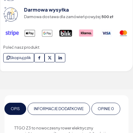
Darmowa wysyłka
Darmowa dostawa dla zamówień powyżej
500 zł
Poleć nasz produkt:
Skopiuj plik
OPIS
INFORMACJE DODATKOWE
OPINIE
0
TTGO Z3 to nowoczesny rower elektryczny