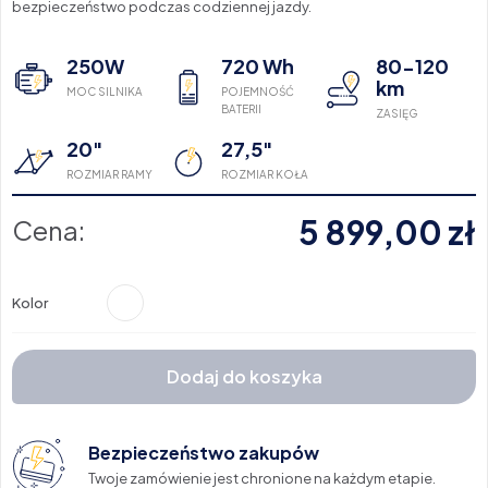
bezpieczeństwo podczas codziennej jazdy.
250W
720 Wh
80-120
km
MOC SILNIKA
POJEMNOŚĆ
BATERII
ZASIĘG
20"
27,5"
ROZMIAR RAMY
ROZMIAR KOŁA
5 899,00
zł
Cena:
Kolor
Dodaj do koszyka
Bezpieczeństwo zakupów
Twoje zamówienie jest chronione na każdym etapie.