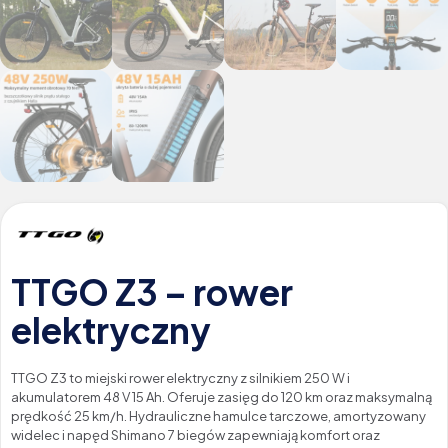
TTGO Z3 – rower
elektryczny
TTGO Z3 to miejski rower elektryczny z silnikiem 250 W i
akumulatorem 48 V 15 Ah. Oferuje zasięg do 120 km oraz maksymalną
prędkość 25 km/h. Hydrauliczne hamulce tarczowe, amortyzowany
widelec i napęd Shimano 7 biegów zapewniają komfort oraz