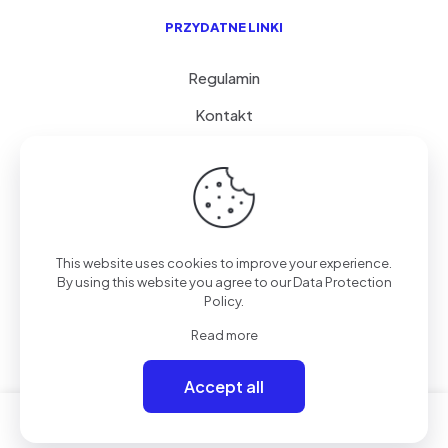
PRZYDATNE LINKI
Regulamin
Kontakt
Serwis i porady
FAQ
© 2026 GoVolty.com | Wszystkie Prawa Zastrzeżone.
This website uses cookies to improve your experience.
Polityka Prywatności
| Realizacja
STPS
By using this website you agree to our
Data Protection
Policy
.
Read more
Accept all
0
0