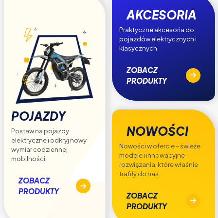
AKCESORIA
Praktyczne akcesoria do
pojazdów elektrycznych i
klasycznych
ZOBACZ
PRODUKTY
POJAZDY
NOWOŚCI
Postaw na pojazdy
elektryczne i odkryj nowy
Nowości w ofercie – świeże
wymiar codziennej
modele i innowacyjne
mobilności.
rozwiązania, które właśnie
trafiły do nas.
ZOBACZ
PRODUKTY
ZOBACZ
PRODUKTY