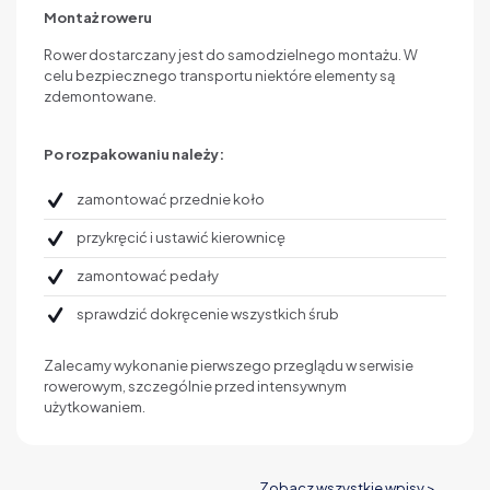
Montaż roweru
Rower dostarczany jest do samodzielnego montażu. W
celu bezpiecznego transportu niektóre elementy są
zdemontowane.
Po rozpakowaniu należy:
zamontować przednie koło
przykręcić i ustawić kierownicę
zamontować pedały
sprawdzić dokręcenie wszystkich śrub
Zalecamy wykonanie pierwszego przeglądu w serwisie
rowerowym, szczególnie przed intensywnym
użytkowaniem.
Zobacz wszystkie wpisy >