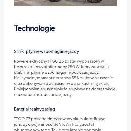
Technologie
Silnik i płynne wspomaganie jazdy
Rower elektryczny TTGO Z3 został wyposażony w
bezszczotkowy silnik o mocy 250 W, który zapewnia
stabilne i płynne wspomaganie podczas jazdy.
Maksymalny moment obrotowy 55 Nm ułatwia ruszanie
oraz pokonywanie wzniesień w warunkach miejskich.
Umiejscowienie w tylnej piaście wpływa na dobrą trakcję
oraz naturalne odczucia z jazdy.
Bateria i realny zasięg
TTGO Z3 posiada zintegrowany akumulator litowo-
jonowy o pojemności 36 V 18 Ah, który został
wbudowany w ramę. Takie rozwiązanie poprawia