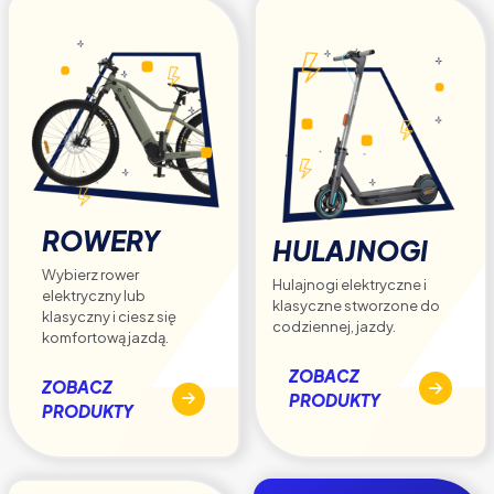
ROWERY
HULAJNOGI
Wybierz rower
Hulajnogi elektryczne i
elektryczny lub
klasyczne stworzone do
klasyczny i ciesz się
codziennej, jazdy.
komfortową jazdą.
ZOBACZ
ZOBACZ
PRODUKTY
PRODUKTY