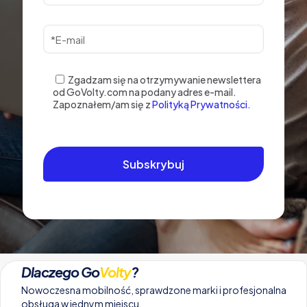
Zgadzam się na otrzymywanie newslettera
od GoVolty.com na podany adres e-mail.
Zapoznałem/am się z
Polityką Prywatności.
Dlaczego Go
Volty
?
Nowoczesna mobilność, sprawdzone marki i profesjonalna
obsługa w jednym miejscu.