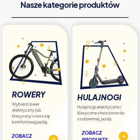
Nasze kategorie produktów
można
wybrać
na
stronie
produktu
ROWERY
HULAJNOGI
Wybierz rower
Hulajnogi elektryczne i
elektryczny lub
klasyczne stworzone do
klasyczny i ciesz się
codziennej, jazdy.
komfortową jazdą.
ZOBACZ
ZOBACZ
PRODUKTY