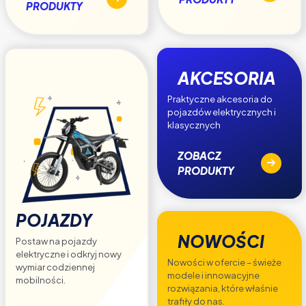
PRODUKTY
AKCESORIA
Praktyczne akcesoria do
pojazdów elektrycznych i
klasycznych
ZOBACZ
PRODUKTY
POJAZDY
NOWOŚCI
Postaw na pojazdy
elektryczne i odkryj nowy
Nowości w ofercie – świeże
wymiar codziennej
modele i innowacyjne
mobilności.
rozwiązania, które właśnie
trafiły do nas.