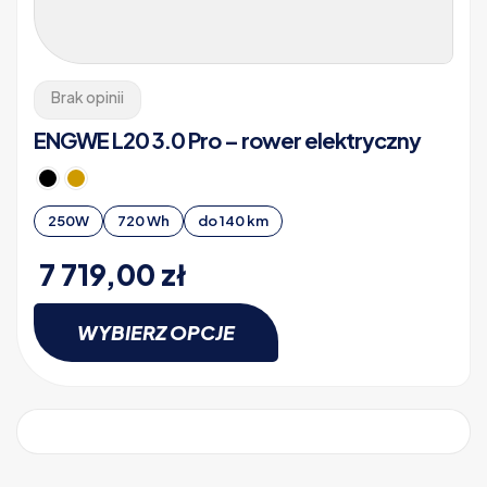
Brak opinii
ENGWE L20 3.0 Pro – rower elektryczny
250W
720 Wh
do 140 km
7 719,00
zł
WYBIERZ OPCJE
Ten
produkt
ma
wiele
wariantów.
Opcje