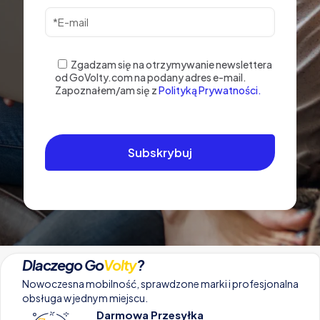
Zgadzam się na otrzymywanie newslettera
od GoVolty.com na podany adres e-mail.
Zapoznałem/am się z
Polityką Prywatności.
Dlaczego Go
Volty
?
Nowoczesna mobilność, sprawdzone marki i profesjonalna
obsługa w jednym miejscu.
Darmowa Przesyłka