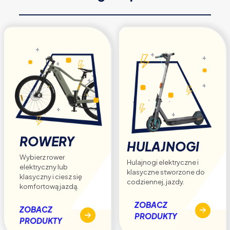
ROWERY
HULAJNOGI
Wybierz rower
Hulajnogi elektryczne i
elektryczny lub
klasyczne stworzone do
klasyczny i ciesz się
codziennej, jazdy.
komfortową jazdą.
ZOBACZ
ZOBACZ
PRODUKTY
PRODUKTY