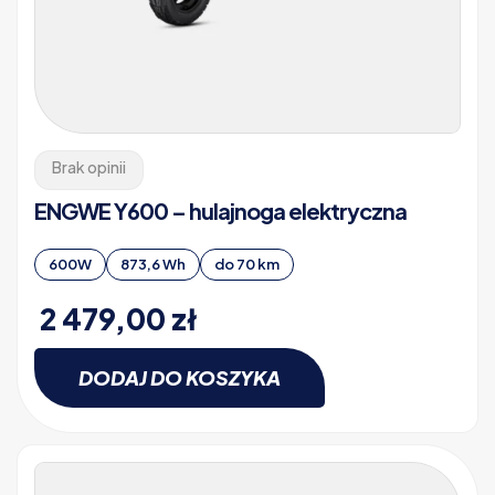
Brak opinii
ENGWE Y600 – hulajnoga elektryczna
600W
873,6 Wh
do 70 km
2 479,00
zł
DODAJ DO KOSZYKA