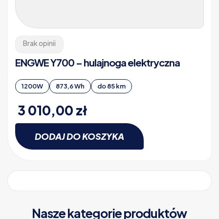
Brak opinii
ENGWE Y700 – hulajnoga elektryczna
1200W
873,6 Wh
do 85 km
3 010,00
zł
DODAJ DO KOSZYKA
Nasze kategorie produktów