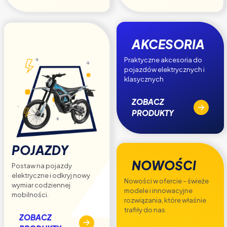
AKCESORIA
Praktyczne akcesoria do
pojazdów elektrycznych i
klasycznych
ZOBACZ
PRODUKTY
POJAZDY
NOWOŚCI
Postaw na pojazdy
elektryczne i odkryj nowy
Nowości w ofercie – świeże
wymiar codziennej
modele i innowacyjne
mobilności.
rozwiązania, które właśnie
trafiły do nas.
ZOBACZ