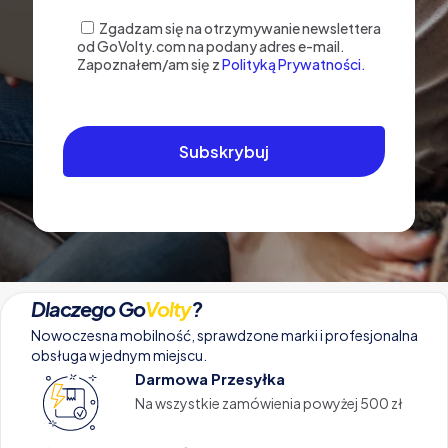
Zgadzam się na otrzymywanie newslettera
od GoVolty.com na podany adres e-mail.
Zapoznałem/am się z
Polityką Prywatności.
Dlaczego Go
Volty
?
Nowoczesna mobilność, sprawdzone marki i profesjonalna
obsługa w jednym miejscu.
Darmowa Przesyłka
Na wszystkie zamówienia powyżej 500 zł