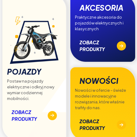
AKCESORIA
Praktyczne akcesoria do
pojazdów elektrycznych i
klasycznych
ZOBACZ
PRODUKTY
POJAZDY
NOWOŚCI
Postaw na pojazdy
elektryczne i odkryj nowy
Nowości w ofercie – świeże
wymiar codziennej
modele i innowacyjne
mobilności.
rozwiązania, które właśnie
trafiły do nas.
ZOBACZ
PRODUKTY
ZOBACZ
PRODUKTY