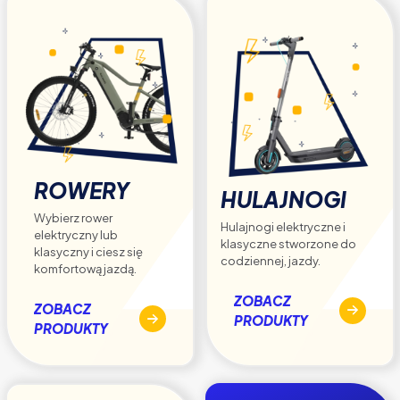
produktu
ROWERY
HULAJNOGI
Wybierz rower
Hulajnogi elektryczne i
elektryczny lub
klasyczne stworzone do
klasyczny i ciesz się
codziennej, jazdy.
komfortową jazdą.
ZOBACZ
ZOBACZ
PRODUKTY
PRODUKTY