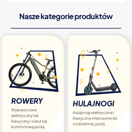
wariantów.
Opcje
Nasze kategorie produktów
można
wybrać
na
stronie
produktu
ROWERY
HULAJNOGI
Wybierz rower
Hulajnogi elektryczne i
elektryczny lub
klasyczne stworzone do
klasyczny i ciesz się
codziennej, jazdy.
komfortową jazdą.