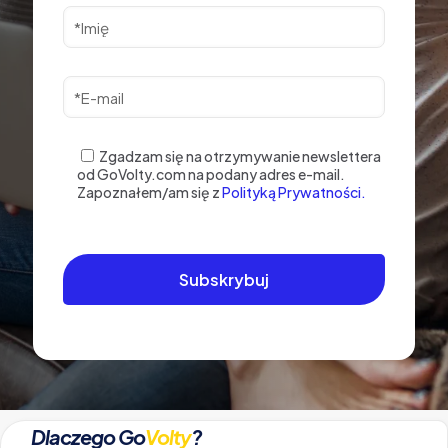
Zgadzam się na otrzymywanie newslettera
od GoVolty.com na podany adres e-mail.
Zapoznałem/am się z
Polityką Prywatności.
Dlaczego Go
Volty
?