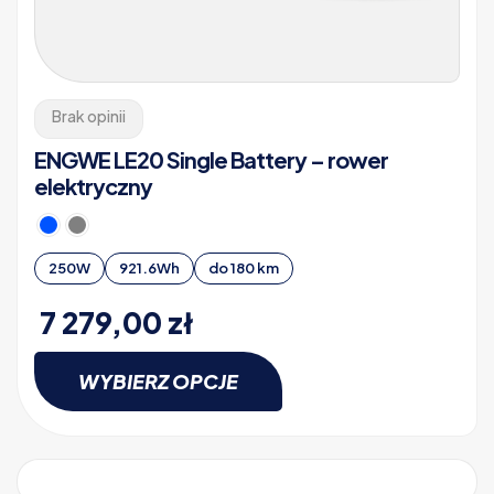
Brak opinii
ENGWE LE20 Single Battery – rower
elektryczny
250W
921.6Wh
do 180 km
7 279,00
zł
WYBIERZ OPCJE
Ten
produkt
ma
wiele