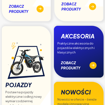
ZOBACZ
ZOBACZ
PRODUKTY
PRODUKTY
AKCESORIA
Praktyczne akcesoria do
pojazdów elektrycznych i
klasycznych
ZOBACZ
PRODUKTY
POJAZDY
NOWOŚCI
Postaw na pojazdy
elektryczne i odkryj nowy
Nowości w ofercie – świeże
wymiar codziennej
modele i innowacyjne