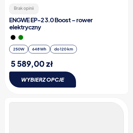
Brak opinii
ENGWE EP-2 3.0 Boost – rower
elektryczny
250W
648 Wh
do 120 km
5 589,00
zł
WYBIERZ OPCJE
Ten
produkt
ma
wiele
wariantów.
Opcje
można
wybrać