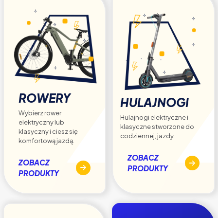
ROWERY
HULAJNOGI
Wybierz rower
Hulajnogi elektryczne i
elektryczny lub
klasyczne stworzone do
klasyczny i ciesz się
codziennej, jazdy.
komfortową jazdą.
ZOBACZ
ZOBACZ
PRODUKTY
PRODUKTY