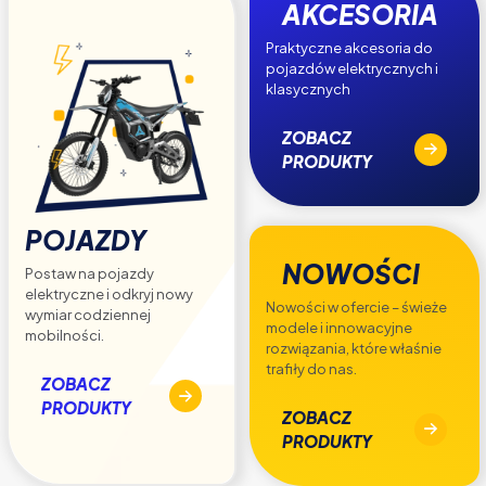
AKCESORIA
Praktyczne akcesoria do
pojazdów elektrycznych i
klasycznych
ZOBACZ
PRODUKTY
POJAZDY
NOWOŚCI
Postaw na pojazdy
elektryczne i odkryj nowy
Nowości w ofercie – świeże
wymiar codziennej
modele i innowacyjne
mobilności.
rozwiązania, które właśnie
trafiły do nas.
ZOBACZ
PRODUKTY
ZOBACZ
PRODUKTY