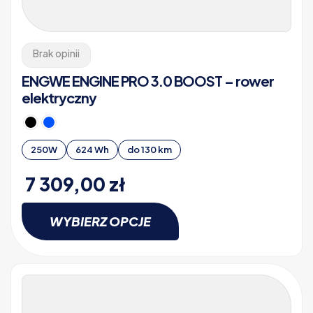
Brak opinii
ENGWE ENGINE PRO 3.0 BOOST – rower
elektryczny
250W
624 Wh
do 130 km
7 309,00
zł
WYBIERZ OPCJE
Ten
produkt
ma
wiele
wariantów.