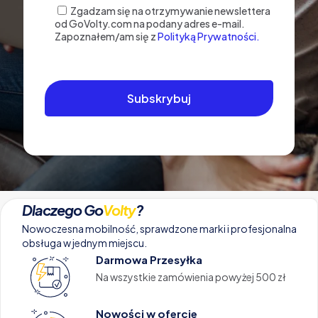
Zgadzam się na otrzymywanie newslettera
od GoVolty.com na podany adres e-mail.
Zapoznałem/am się z
Polityką Prywatności.
Dlaczego Go
Volty
?
Nowoczesna mobilność, sprawdzone marki i profesjonalna
obsługa w jednym miejscu.
Darmowa Przesyłka
Na wszystkie zamówienia powyżej 500 zł
Nowości w ofercie