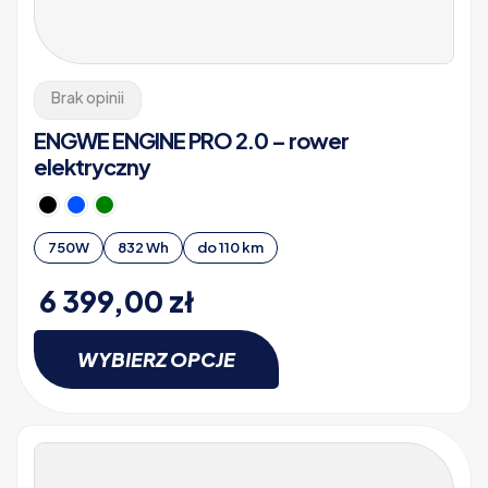
Brak opinii
ENGWE ENGINE PRO 2.0 – rower
elektryczny
750W
832 Wh
do 110 km
6 399,00
zł
WYBIERZ OPCJE
Ten
produkt
ma
wiele
wariantów.