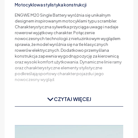
Motocyklowa stylistyka konstrukcji
ENGWE M20 Single Battery wyróżnia się unikalnym
designem inspirowanym motocyklami typu scrambler.
Charakterystyczna sylwetka przyciąga uwagę i nadaje
rowerowi wyjątkowy charakter. Połączenie
nowoczesnych technologii z nietuzinkowym wyglądem
sprawia, że model wyróżnia się na tle klasycznych
rowerów elektrycznych. Dodatkowo przemyślana
konstrukcja zapewnia wygodną pozycję za kierownicą
oraz wysoki komfort użytkowania. Dynamiczne linie ramy
oraz charakterystyczne elementy stylistyczne
podkreślają sportowy charakter pojazdu i jego
nowoczesny wygląd.
CZYTAJ WIĘCEJ