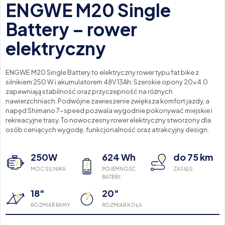
ENGWE M20 Single
Battery – rower
elektryczny
ENGWE M20 Single Battery to elektryczny rower typu fat bike z
silnikiem 250 W i akumulatorem 48V 13Ah. Szerokie opony 20×4.0
zapewniają stabilność oraz przyczepność na różnych
nawierzchniach. Podwójne zawieszenie zwiększa komfort jazdy, a
napęd Shimano 7-speed pozwala wygodnie pokonywać miejskie i
rekreacyjne trasy. To nowoczesny rower elektryczny stworzony dla
osób ceniących wygodę, funkcjonalność oraz atrakcyjny design.
250W
624 Wh
do 75 km
MOC SILNIKA
POJEMNOŚĆ
ZASIĘG
BATERII
18"
20"
ROZMIAR RAMY
ROZMIAR KOŁA