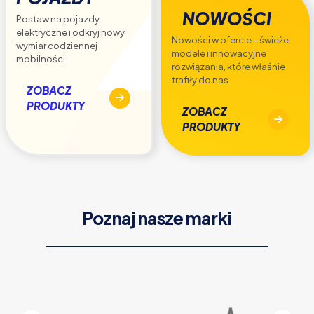
NOWOŚCI
Postaw na pojazdy
elektryczne i odkryj nowy
Nowości w ofercie – świeże
wymiar codziennej
modele i innowacyjne
mobilności.
rozwiązania, które właśnie
trafiły do nas.
ZOBACZ
PRODUKTY
ZOBACZ
PRODUKTY
Poznaj nasze marki