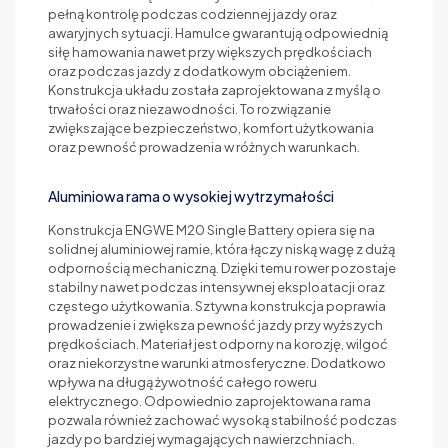
pełną kontrolę podczas codziennej jazdy oraz
awaryjnych sytuacji. Hamulce gwarantują odpowiednią
siłę hamowania nawet przy większych prędkościach
oraz podczas jazdy z dodatkowym obciążeniem.
Konstrukcja układu została zaprojektowana z myślą o
trwałości oraz niezawodności. To rozwiązanie
zwiększające bezpieczeństwo, komfort użytkowania
oraz pewność prowadzenia w różnych warunkach.
Aluminiowa rama o wysokiej wytrzymałości
Konstrukcja ENGWE M20 Single Battery opiera się na
solidnej aluminiowej ramie, która łączy niską wagę z dużą
odpornością mechaniczną. Dzięki temu rower pozostaje
stabilny nawet podczas intensywnej eksploatacji oraz
częstego użytkowania. Sztywna konstrukcja poprawia
prowadzenie i zwiększa pewność jazdy przy wyższych
prędkościach. Materiał jest odporny na korozję, wilgoć
oraz niekorzystne warunki atmosferyczne. Dodatkowo
wpływa na długą żywotność całego roweru
elektrycznego. Odpowiednio zaprojektowana rama
pozwala również zachować wysoką stabilność podczas
jazdy po bardziej wymagających nawierzchniach.