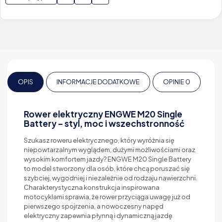
OPIS
INFORMACJE DODATKOWE
OPINIE
0
Rower elektryczny ENGWE M20 Single
Battery – styl, moc i wszechstronność
Szukasz roweru elektrycznego, który wyróżnia się
niepowtarzalnym wyglądem, dużymi możliwościami oraz
wysokim komfortem jazdy? ENGWE M20 Single Battery
to model stworzony dla osób, które chcą poruszać się
szybciej, wygodniej i niezależnie od rodzaju nawierzchni.
Charakterystyczna konstrukcja inspirowana
motocyklami sprawia, że rower przyciąga uwagę już od
pierwszego spojrzenia, a nowoczesny napęd
elektryczny zapewnia płynną i dynamiczną jazdę