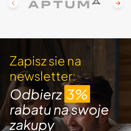
Zapisz sie na
newsletter:
Odbierz
3%
rabatu na swoje
zakupy