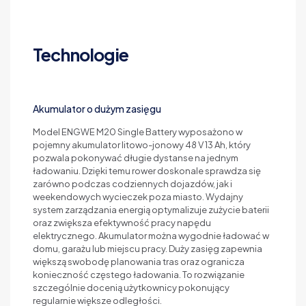
Technologie
Akumulator o dużym zasięgu
Model ENGWE M20 Single Battery wyposażono w
pojemny akumulator litowo-jonowy 48 V 13 Ah, który
pozwala pokonywać długie dystanse na jednym
ładowaniu. Dzięki temu rower doskonale sprawdza się
zarówno podczas codziennych dojazdów, jak i
weekendowych wycieczek poza miasto. Wydajny
system zarządzania energią optymalizuje zużycie baterii
oraz zwiększa efektywność pracy napędu
elektrycznego. Akumulator można wygodnie ładować w
domu, garażu lub miejscu pracy. Duży zasięg zapewnia
większą swobodę planowania tras oraz ogranicza
konieczność częstego ładowania. To rozwiązanie
szczególnie docenią użytkownicy pokonujący
regularnie większe odległości.