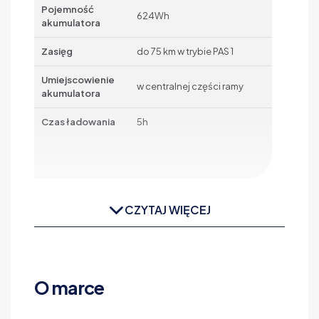
Pojemność
624Wh
akumulatora
Zasięg
do 75 km w trybie PAS 1
Umiejscowienie
w centralnej części ramy
akumulatora
Czas ładowania
5h
CZYTAJ WIĘCEJ
O marce