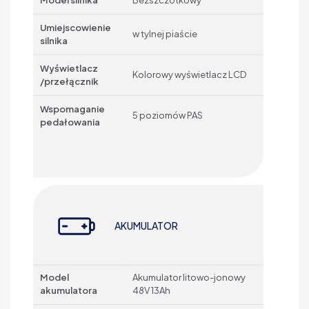
Umiejscowienie
w tylnej piaście
silnika
Wyświetlacz
Kolorowy wyświetlacz LCD
/przełącznik
Wspomaganie
5 poziomów PAS
pedałowania
AKUMULATOR
Model
Akumulator litowo-jonowy
akumulatora
48V 13Ah