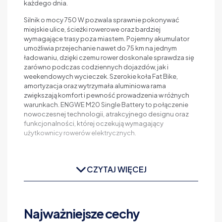
każdego dnia.
Silnik o mocy 750 W pozwala sprawnie pokonywać
miejskie ulice, ścieżki rowerowe oraz bardziej
wymagające trasy poza miastem. Pojemny akumulator
umożliwia przejechanie nawet do 75 km na jednym
ładowaniu, dzięki czemu rower doskonale sprawdza się
zarówno podczas codziennych dojazdów, jak i
weekendowych wycieczek. Szerokie koła Fat Bike,
amortyzacja oraz wytrzymała aluminiowa rama
zwiększają komfort i pewność prowadzenia w różnych
warunkach. ENGWE M20 Single Battery to połączenie
nowoczesnej technologii, atrakcyjnego designu oraz
funkcjonalności, której oczekują wymagający
użytkownicy rowerów elektrycznych.
CZYTAJ WIĘCEJ
Najważniejsze cechy