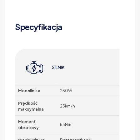
Specyfikacja
SILNIK
Moc silnika
250W
Prędkość
25km/h
maksymalna
Moment
55Nm
obrotowy
Model silnika
Bezszczotkowy