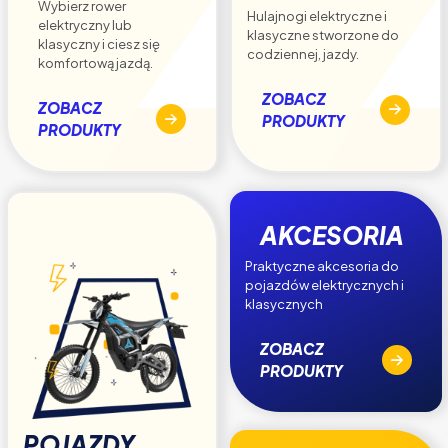
Wybierz rower
Hulajnogi elektryczne i
elektryczny lub
klasyczne stworzone do
klasyczny i ciesz się
codziennej, jazdy.
komfortową jazdą.
ZOBACZ
ZOBACZ
PRODUKTY
PRODUKTY
AKCESORIA
Praktyczne akcesoria do
pojazdów elektrycznych i
klasycznych
ZOBACZ
PRODUKTY
POJAZDY