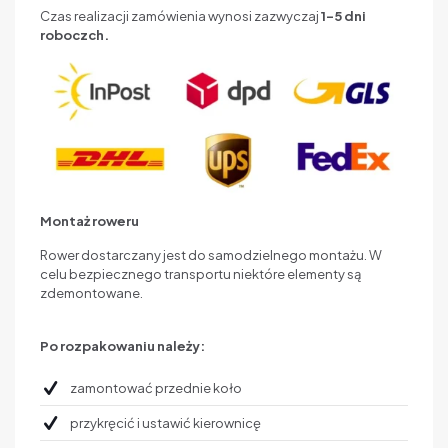
Czas realizacji zamówienia wynosi zazwyczaj
1–5 dni
roboczch.
Montaż roweru
Rower dostarczany jest do samodzielnego montażu. W
celu bezpiecznego transportu niektóre elementy są
zdemontowane.
Po rozpakowaniu należy:
zamontować przednie koło
przykręcić i ustawić kierownicę