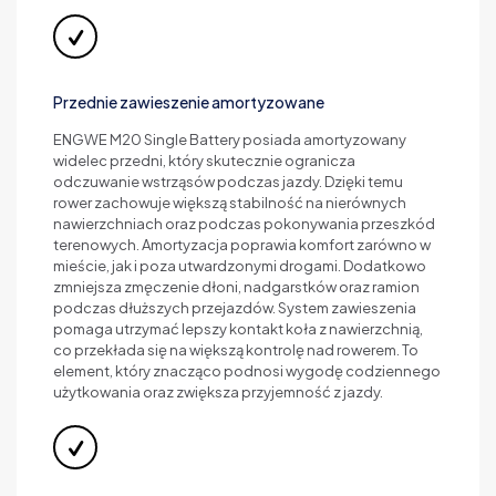
Przednie zawieszenie amortyzowane
ENGWE M20 Single Battery posiada amortyzowany
widelec przedni, który skutecznie ogranicza
odczuwanie wstrząsów podczas jazdy. Dzięki temu
rower zachowuje większą stabilność na nierównych
nawierzchniach oraz podczas pokonywania przeszkód
terenowych. Amortyzacja poprawia komfort zarówno w
mieście, jak i poza utwardzonymi drogami. Dodatkowo
zmniejsza zmęczenie dłoni, nadgarstków oraz ramion
podczas dłuższych przejazdów. System zawieszenia
pomaga utrzymać lepszy kontakt koła z nawierzchnią,
co przekłada się na większą kontrolę nad rowerem. To
element, który znacząco podnosi wygodę codziennego
użytkowania oraz zwiększa przyjemność z jazdy.