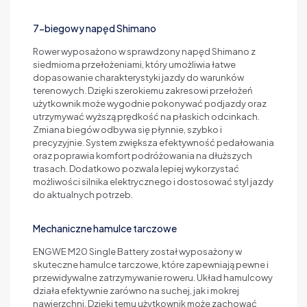
7-biegowy napęd Shimano
Rower wyposażono w sprawdzony napęd Shimano z
siedmioma przełożeniami, który umożliwia łatwe
dopasowanie charakterystyki jazdy do warunków
terenowych. Dzięki szerokiemu zakresowi przełożeń
użytkownik może wygodnie pokonywać podjazdy oraz
utrzymywać wyższą prędkość na płaskich odcinkach.
Zmiana biegów odbywa się płynnie, szybko i
precyzyjnie. System zwiększa efektywność pedałowania
oraz poprawia komfort podróżowania na dłuższych
trasach. Dodatkowo pozwala lepiej wykorzystać
możliwości silnika elektrycznego i dostosować styl jazdy
do aktualnych potrzeb.
Mechaniczne hamulce tarczowe
ENGWE M20 Single Battery został wyposażony w
skuteczne hamulce tarczowe, które zapewniają pewne i
przewidywalne zatrzymywanie roweru. Układ hamulcowy
działa efektywnie zarówno na suchej, jak i mokrej
nawierzchni. Dzięki temu użytkownik może zachować